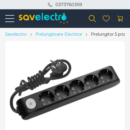
0373760359
Savelectro
Prelungitoare Electrice
Prelungitor 5 prize