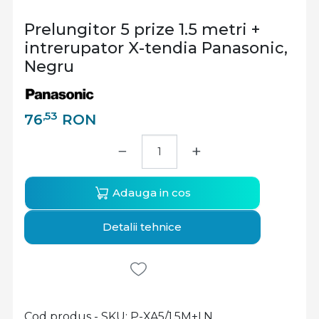
Prelungitor 5 prize 1.5 metri +
intrerupator X-tendia Panasonic,
Negru
,53
76
RON
−
+
Adauga in cos
Detalii tehnice
Cod produs - SKU
P-XA5/1.5M+I.N