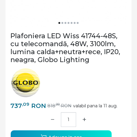
Plafoniera LED Wiss 41744-48S,
cu telecomandă, 48W, 3100lm,
lumina calda+neutra+rece, IP20,
neagra, Globo Lighting
,09
737
RON
,99
818
RON
valabil pana la 11 aug.
−
+