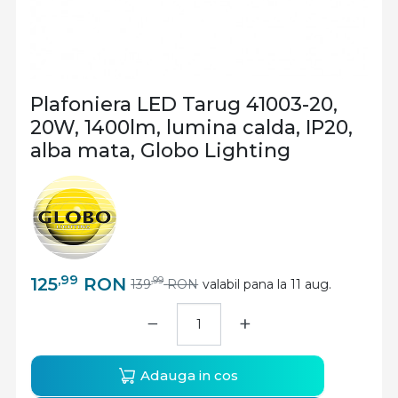
Plafoniera LED Tarug 41003-20,
20W, 1400lm, lumina calda, IP20,
alba mata, Globo Lighting
,99
125
RON
,99
139
RON
valabil pana la 11 aug.
−
+
Adauga in cos