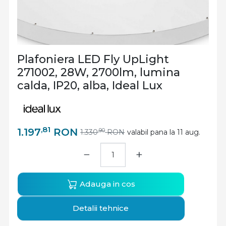
Plafoniera LED Fly UpLight
271002, 28W, 2700lm, lumina
calda, IP20, alba, Ideal Lux
,81
1.197
RON
,90
1.330
RON
valabil pana la 11 aug.
−
+
Adauga in cos
Detalii tehnice