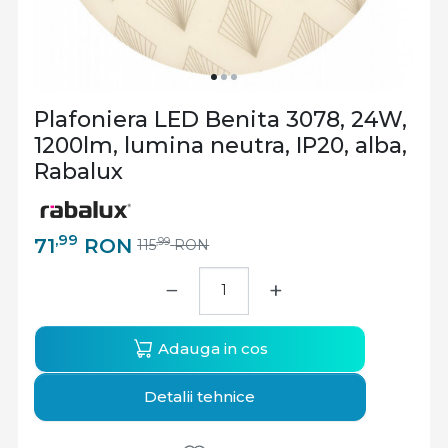
Plafoniera LED Benita 3078, 24W,
1200lm, lumina neutra, IP20, alba,
Rabalux
,99
71
RON
,99
115
RON
−
+
Adauga in cos
Detalii tehnice