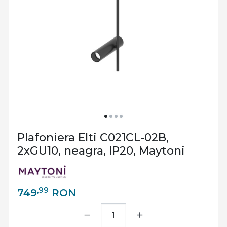
Plafoniera Elti C021CL-02B,
2xGU10, neagra, IP20, Maytoni
,99
749
RON
−
+