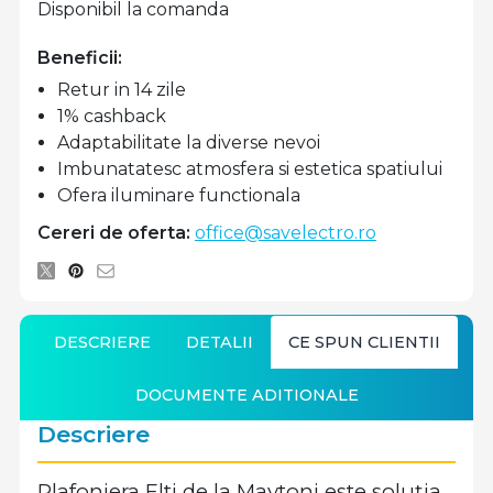
Disponibil la comanda
Beneficii:
Retur in 14 zile
1% cashback
Adaptabilitate la diverse nevoi
Imbunatatesc atmosfera si estetica spatiului
Ofera iluminare functionala
Cereri de oferta:
office@savelectro.ro
DESCRIERE
DETALII
CE SPUN CLIENTII
DOCUMENTE ADITIONALE
Descriere
Plafoniera Elti de la Maytoni este soluția