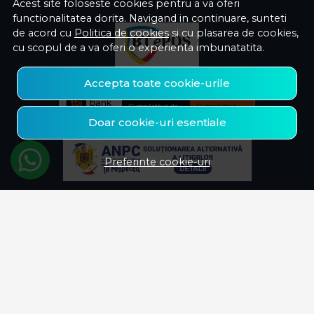
Acest site foloseste cookies pentru a va oferi
functionalitatea dorita. Navigand in continuare, sunteti
de acord cu
Politica de cookies
si cu plasarea de cookies,
cu scopul de a va oferi o experienta imbunatatita.
Accepta toate cookie-urile
Doar cookie-uri esentiale
Preferinte cookie-uri
© Savelectro 2026
Magazin online creat cu MerchantPro