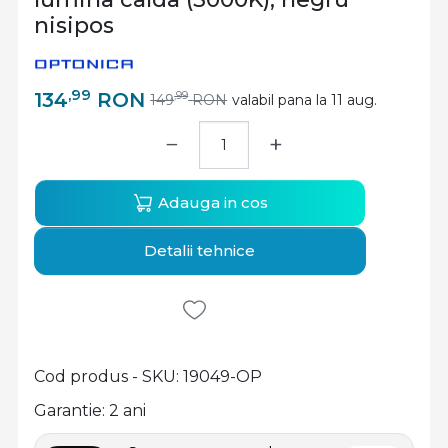
nisipos
,99
134
RON
,99
149
RON
valabil pana la 11 aug.
−
+
Adauga in cos
Detalii tehnice
Cod produs - SKU
19049-OP
Garantie: 2 ani