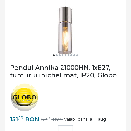
Pendul Annika 21000HN, 1xE27,
fumuriu+nichel mat, IP20, Globo
,19
151
RON
,99
167
RON
valabil pana la 11 aug.