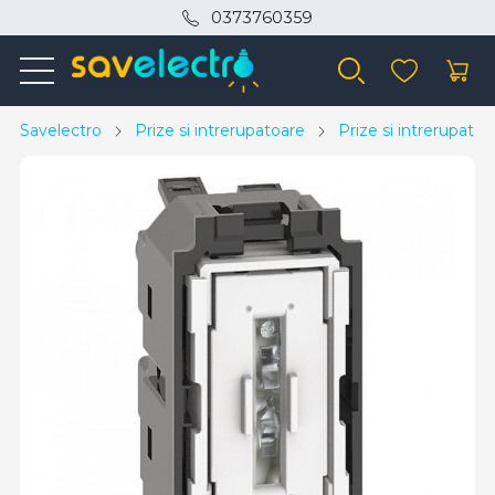
0373760359
Savelectro
Prize si intrerupatoare
Prize si intrerupato