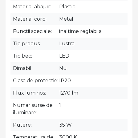
Material abajur
Plastic
Material corp
Metal
Functii speciale
inaltime reglabila
Tip produs
Lustra
Tip bec
LED
Dimabil
Nu
Clasa de protectie
IP20
Flux luminos
1270 lm
Numar surse de
1
iluminare
Putere
35 W
Temperatura de
3000 K