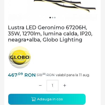
Lustra LED Geronimo 67206H,
35W, 1270lm, lumina calda, IP20,
neagra+alba, Globo Lighting
,09
467
RON
,99
518
RON
valabil pana la 11 aug.
−
+
Adauga in cos