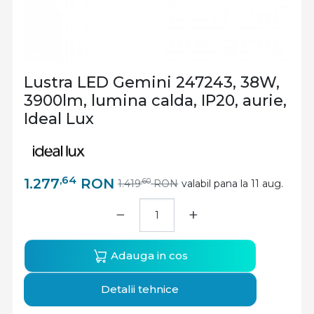
Lustra LED Gemini 247243, 38W,
3900lm, lumina calda, IP20, aurie,
Ideal Lux
,64
1.277
RON
,60
1.419
RON
valabil pana la 11 aug.
−
+
Adauga in cos
Detalii tehnice