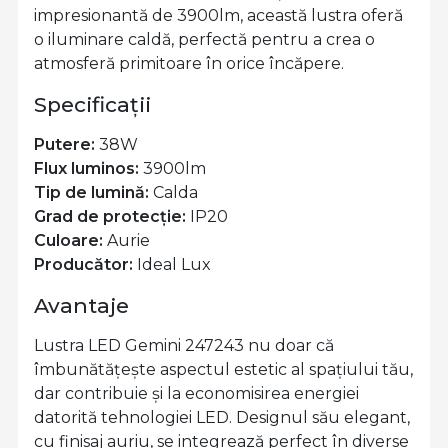
impresionantă de 3900lm, această lustra oferă
o iluminare caldă, perfectă pentru a crea o
atmosferă primitoare în orice încăpere.
Specificații
Putere:
38W
Flux luminos:
3900lm
Tip de lumină:
Calda
Grad de protecție:
IP20
Culoare:
Aurie
Producător:
Ideal Lux
Avantaje
Lustra LED Gemini 247243 nu doar că
îmbunătățește aspectul estetic al spațiului tău,
dar contribuie și la economisirea energiei
datorită tehnologiei LED. Designul său elegant,
cu finisaj auriu, se integrează perfect în diverse