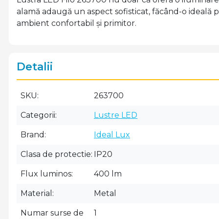
alamă adaugă un aspect sofisticat, făcând-o ideală pe
ambient confortabil și primitor.
Detalii
SKU
263700
Categorii
Lustre LED
Brand
Ideal Lux
Clasa de protectie
IP20
Flux luminos
400 lm
Material
Metal
Numar surse de
1