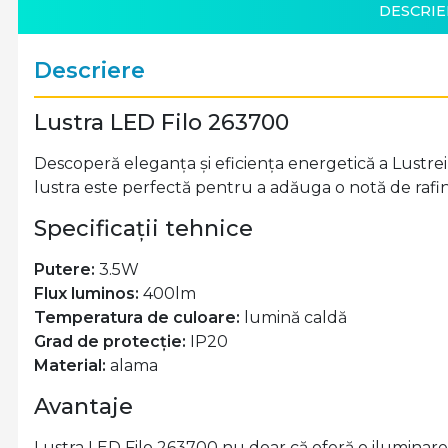
DESCRIE
Descriere
Lustra LED Filo 263700
Descoperă eleganța și eficiența energetică a Lustre
lustra este perfectă pentru a adăuga o notă de rafin
Specificații tehnice
Putere:
3.5W
Flux luminos:
400lm
Temperatura de culoare:
lumină caldă
Grad de protecție:
IP20
Material:
alama
Avantaje
Lustra LED Filo 263700 nu doar că oferă o iluminare 