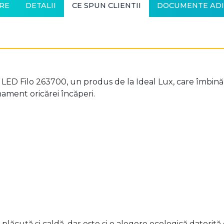
RE
DETALII
CE SPUN CLIENTII
DOCUMENTE ADI
i LED Filo 263700, un produs de la Ideal Lux, care îmbi
ament oricărei încăperi.
plăcută și caldă, dar este și o alegere ecologică datori