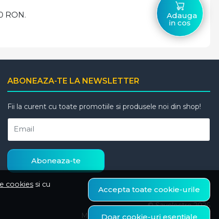
00 RON.
Adauga
in cos
ABONEAZA-TE LA NEWSLETTER
Fii la curent cu toate promotiile si produsele noi din shop!
Email
Aboneaza-te
de cookies
si cu
Accepta toate cookie-urile
© Savelectro 2026
Magazin online creat cu MerchantPro
Doar cookie-uri esentiale