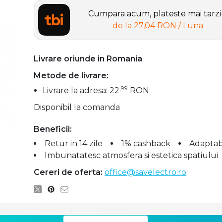
Cumpara acum, plateste mai tarz
de la
27,04 RON
/ Luna
Livrare oriunde in Romania
Metode de livrare:
,99
Livrare la adresa: 22
RON
Disponibil la comanda
Beneficii:
Retur in 14 zile
1% cashback
Adaptabi
Imbunatatesc atmosfera si estetica spatiului
Cereri de oferta:
office@savelectro.ro