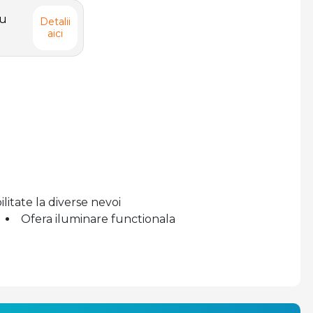
iu
Detalii
aici
litate la diverse nevoi
Ofera iluminare functionala