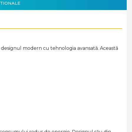
TIONALE
nă designul modern cu tehnologia avansată. Această
tă consumului redus de energie. Designul său din