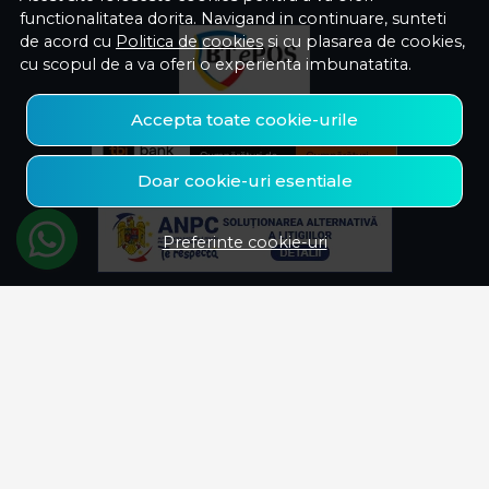
functionalitatea dorita. Navigand in continuare, sunteti
de acord cu
Politica de cookies
si cu plasarea de cookies,
cu scopul de a va oferi o experienta imbunatatita.
Accepta toate cookie-urile
Doar cookie-uri esentiale
Preferinte cookie-uri
© Savelectro 2026
Magazin online creat cu MerchantPro