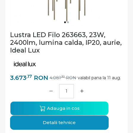
Lustra LED Filo 263663, 23W,
2400lm, lumina calda, IP20, aurie,
Ideal Lux
,17
3.673
RON
,30
4.081
RON
valabil pana la 11 aug.
−
+
Adauga in cos
Detalii tehnice