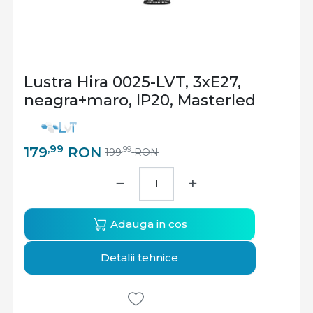
Lustra Hira 0025-LVT, 3xE27,
neagra+maro, IP20, Masterled
,99
179
RON
,99
199
RON
−
+
Adauga in cos
Detalii tehnice