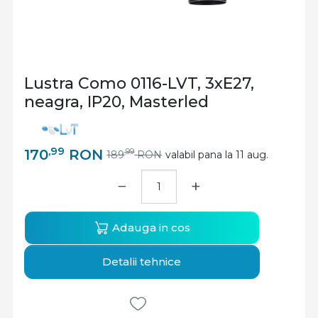
Lustra Como 0116-LVT, 3xE27,
neagra, IP20, Masterled
,99
170
RON
,99
189
RON
valabil pana la 11 aug.
−
+
Adauga in cos
Detalii tehnice