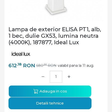
Lampa de exterior ELISA PT1, alb,
1 bec, dulie GX53, lumina neutra
(4000K), 187877, Ideal Lux
,18
612
RON
,20
680
RON
valabil pana la 11 aug.
−
+
Adauga in cos
Detalii tehnice