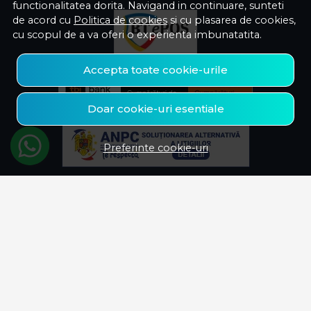
functionalitatea dorita. Navigand in continuare, sunteti
de acord cu
Politica de cookies
si cu plasarea de cookies,
cu scopul de a va oferi o experienta imbunatatita.
Accepta toate cookie-urile
Doar cookie-uri esentiale
Preferinte cookie-uri
© Savelectro 2026
Magazin online creat cu MerchantPro