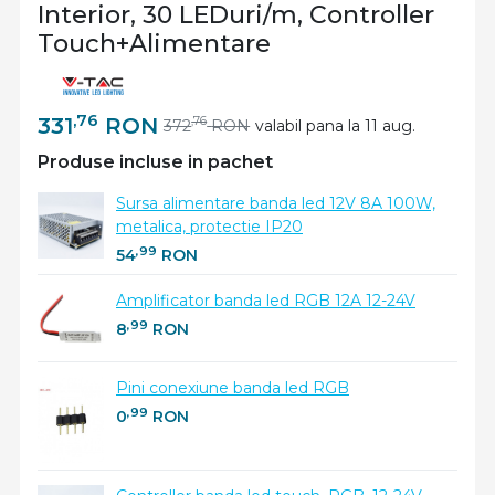
Interior, 30 LEDuri/m, Controller
Touch+Alimentare
,76
331
RON
,76
372
RON
valabil pana la 11 aug.
Produse incluse in pachet
Sursa alimentare banda led 12V 8A 100W,
metalica, protectie IP20
,99
54
RON
Amplificator banda led RGB 12A 12-24V
,99
8
RON
Pini conexiune banda led RGB
,99
0
RON