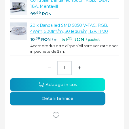
Controller banda led touch, RGB, 12-24V
18A, Mentavill
,99
99
RON
20 x Banda led SMD 5050 V-TAC, RGB,
4W/m, 500lm/m, 30 leduri/m, 12V, IP20
,95
,39
51
RON
10
RON
/ pachet
/ m
Acest produs este disponibil spre vanzare doar
in pachete de
5
m.
−
+
Adauga in cos
Detalii tehnice