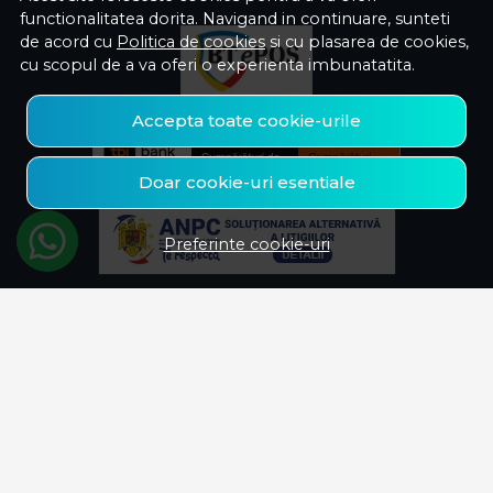
functionalitatea dorita. Navigand in continuare, sunteti
de acord cu
Politica de cookies
si cu plasarea de cookies,
cu scopul de a va oferi o experienta imbunatatita.
Accepta toate cookie-urile
Doar cookie-uri esentiale
Preferinte cookie-uri
© Savelectro 2026
Magazin online creat cu MerchantPro