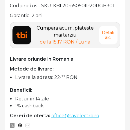
Cod produs - SKU
KBL20m5050IP20RGB30L
Garantie: 2 ani
Cumpara acum, plateste
Detalii
mai tarziu
aici
de la
15,17 RON
/ Luna
Livrare oriunde in Romania
Metode de livrare:
,99
Livrare la adresa: 22
RON
Beneficii:
Retur in 14 zile
1% cashback
Cereri de oferta:
office@savelectro.ro