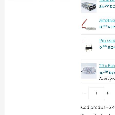
,99
54
R
Amplific
,99
8
RO
Pini con
,99
0
RO
20 x Ban
,39
10
RO
Acest pro
−
+
Cod produs - S