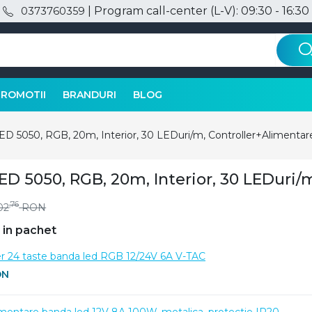
| Program call-center (L-V): 09:30 - 16:30
0373760359
PROMOTII
BRANDURI
BLOG
ED 5050, RGB, 20m, Interior, 30 LEDuri/m, Controller+Alimentar
ED 5050, RGB, 20m, Interior, 30 LEDuri/
,76
02
RON
 in pachet
er 24 taste banda led RGB 12/24V 6A V-TAC
ON
imentare banda led 12V 8A 100W, metalica, protectie IP20