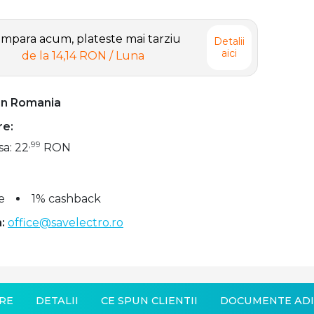
mpara acum, plateste mai tarziu
Detalii
aici
de la
14,14 RON
/ Luna
 in Romania
re:
,99
sa: 22
RON
e
1% cashback
:
office@savelectro.ro
RE
DETALII
CE SPUN CLIENTII
DOCUMENTE ADI