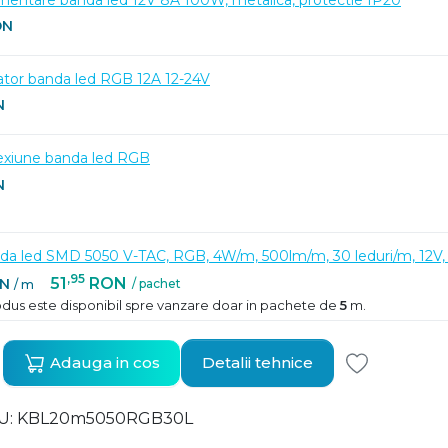
ON
ator banda led RGB 12A 12-24V
N
exiune banda led RGB
N
da led SMD 5050 V-TAC, RGB, 4W/m, 500lm/m, 30 leduri/m, 12V,
,95
51
RON
N
/ pachet
/ m
dus este disponibil spre vanzare doar in pachete de
5
m.
Adauga in cos
Detalii tehnice
KU
KBL20m5050RGB30L