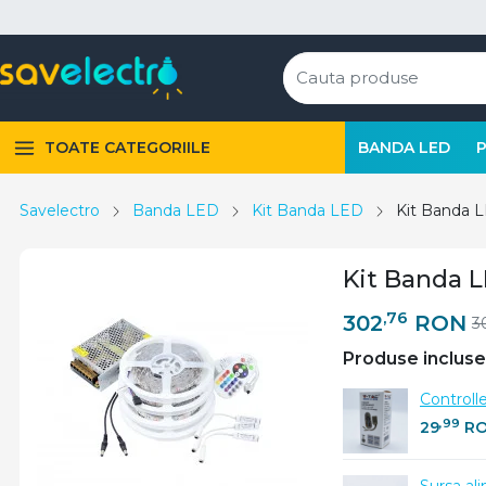
TOATE CATEGORIILE
BANDA LED
Savelectro
Banda LED
Kit Banda LED
Kit Banda L
Kit Banda L
,76
302
RON
3
Produse incluse
Controll
,99
29
R
Sursa al