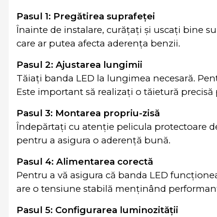
Pasul 1: Pregătirea suprafeței
Înainte de instalare, curățați și uscați bine 
care ar putea afecta aderența benzii.
Pasul 2: Ajustarea lungimii
Tăiați banda LED la lungimea necesară. Pentru 
Este important să realizați o tăietură precisă 
Pasul 3: Montarea propriu-zisă
Îndepărtați cu atenție pelicula protectoare d
pentru a asigura o aderență bună.
Pasul 4: Alimentarea corectă
Pentru a vă asigura că banda LED funcționeaz
are o tensiune stabilă menținând performanț
Pasul 5: Configurarea luminozității