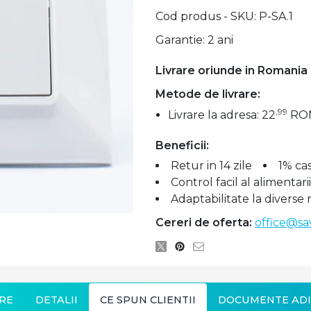
Cod produs - SKU
P-SA.1
Garantie: 2 ani
Livrare oriunde in Romania
Metode de livrare:
,99
Livrare la adresa: 22
RO
Beneficii:
Retur in 14 zile
1% ca
Control facil al alimentari
Adaptabilitate la diverse 
Cereri de oferta:
office@sa
RE
DETALII
CE SPUN CLIENTII
DOCUMENTE ADI