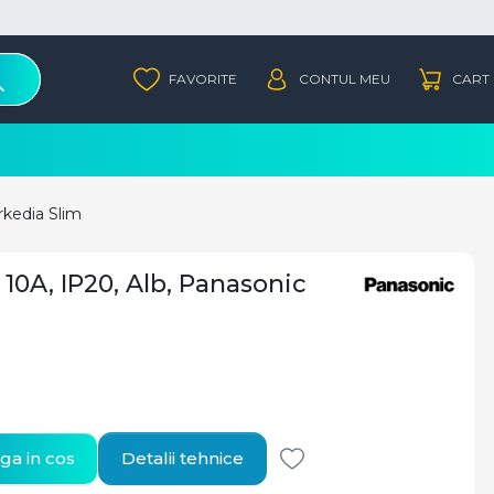
rkedia Slim
10A, IP20, Alb, Panasonic
a in cos
Detalii tehnice