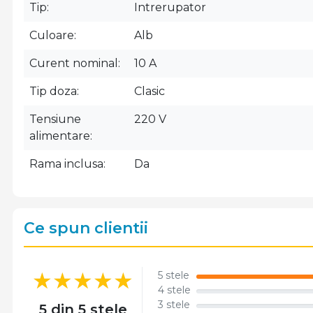
Tip
Intrerupator
Culoare
Alb
Curent nominal
10 A
Tip doza
Clasic
Tensiune
220 V
alimentare
Rama inclusa
Da
Ce spun clientii
5 stele
4 stele
3 stele
5 din 5 stele