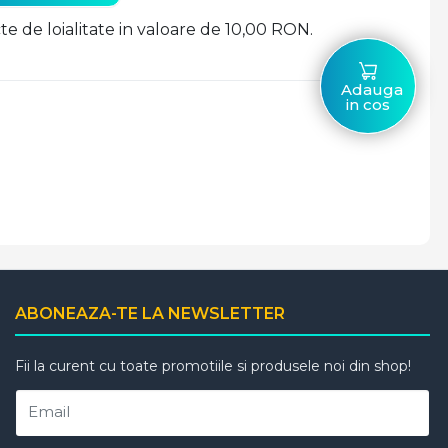
cte de loialitate in valoare de 10,00 RON.
Adauga
in cos
ABONEAZA-TE LA NEWSLETTER
Fii la curent cu toate promotiile si produsele noi din shop!
Email