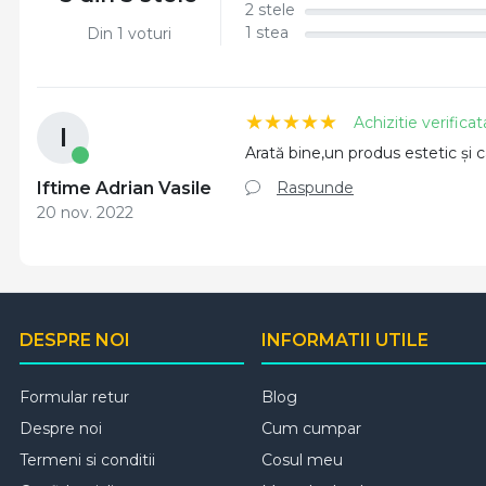
2 stele
1 stea
Din 1 voturi
Achizitie verificat
I
Arată bine,un produs estetic și 
Raspunde
Iftime Adrian Vasile
20 nov. 2022
DESPRE NOI
INFORMATII UTILE
Formular retur
Blog
Despre noi
Cum cumpar
Termeni si conditii
Cosul meu