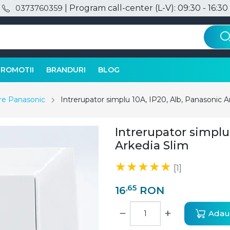
| Program call-center (L-V): 09:30 - 16:30
0373760359
PROMOTII
BRANDURI
BLOG
are Panasonic
Intrerupator simplu 10A, IP20, Alb, Panasonic A
Intrerupator simplu 
Arkedia Slim
[1]
,65
16
RON
−
+
Adaug