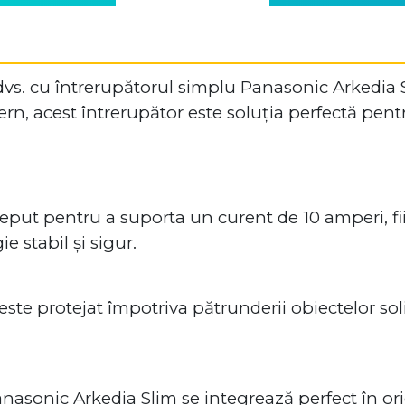
 dvs. cu întrerupătorul simplu Panasonic Arkedia 
n, acest întrerupător este soluția perfectă pentru
put pentru a suporta un curent de 10 amperi, fii
e stabil și sigur.
este protejat împotriva pătrunderii obiectelor so
anasonic Arkedia Slim se integrează perfect în ori