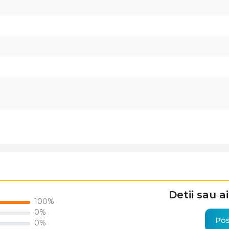
Detii sau a
100%
0%
Pos
0%