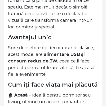
romantică și plină de căldură în orice
spațiu. Este mai mult decât o simplă
lumină decorativă – este o declarație
vizuală care transformă camera într-un
loc primitor și special.
Avantajul unic
Spre deosebire de decorațiunile clasice,
acest model are
alimentare USB și
consum redus de 3W
, ceea ce îl face
perfect pentru utilizare zilnică, fie acasă,
fie la evenimente.
Cum îți face viața mai plăcută
🏠
Acasă
– ideală pentru dormitor sau
living, oferind un accent romantic și