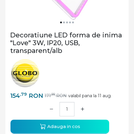
Decoratiune LED forma de inima
"Love" 3W, IP20, USB,
transparent/alb
,79
154
RON
,99
171
RON
valabil pana la 11 aug.
−
+
Adauga in cos