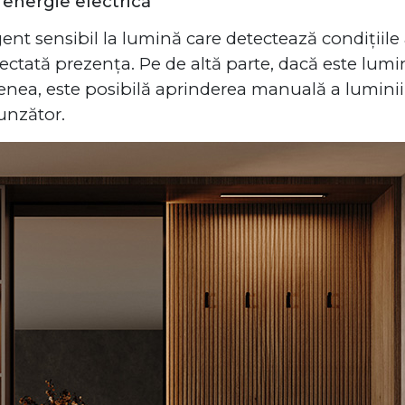
 energie electrică
gent sensibil la lumină care detectează condițiil
ctată prezența. Pe de altă parte, dacă este lumi
ea, este posibilă aprinderea manuală a luminii C
unzător.