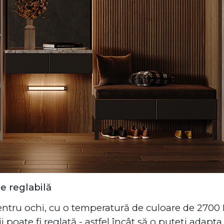
e reglabilă
tru ochi, cu o temperatură de culoare de 2700 K
 poate fi reglată - astfel încât să o puteți adapta