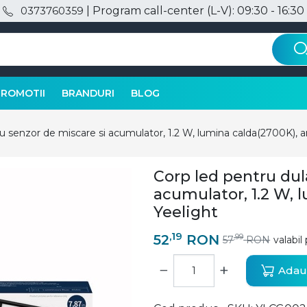
| Program call-center (L-V): 09:30 - 16:30
0373760359
PROMOTII
BRANDURI
BLOG
u senzor de miscare si acumulator, 1.2 W, lumina calda(2700K), ar
Corp led pentru dul
acumulator, 1.2 W, l
Yeelight
,19
52
RON
,99
57
RON
valabil
−
+
Adaug