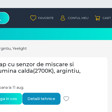
gintiu, Yeelight
ap cu senzor de miscare si
umina calda(2700K), argintiu,
 pana la 11 aug.
a in cos
Detalii tehnice