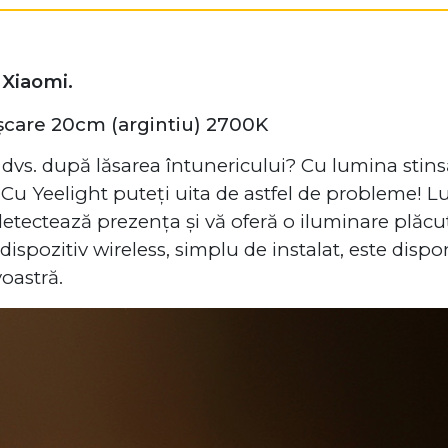
 Xiaomi.
șcare 20cm (argintiu) 2700K
dvs. după lăsarea întunericului? Cu lumina stinsă,
sei. Cu Yeelight puteți uita de astfel de probleme!
tectează prezența și vă oferă o iluminare plăcut
 dispozitiv wireless, simplu de instalat, este dispo
oastră.