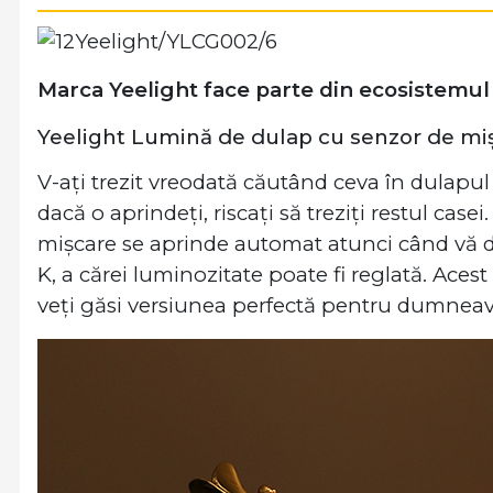
Marca Yeelight face parte din ecosistemul
Yeelight Lumină de dulap cu senzor de mi
V-ați trezit vreodată căutând ceva în dulapul 
dacă o aprindeți, riscați să treziți restul ca
mișcare se aprinde automat atunci când vă de
K, a cărei luminozitate poate fi reglată. Acest
veți găsi versiunea perfectă pentru dumneav