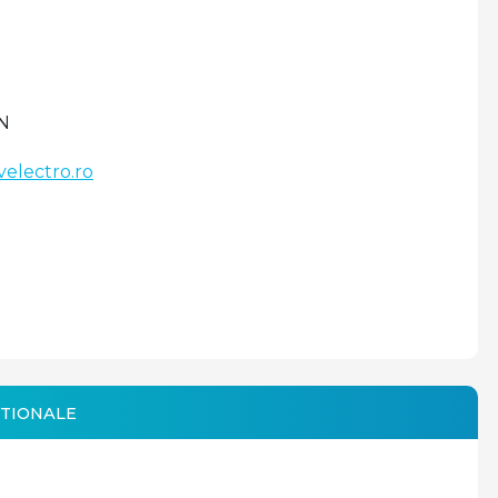
N
velectro.ro
TIONALE