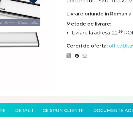
Cod produs - SKU
YLCG002
Livrare oriunde in Romania
Metode de livrare:
,99
Livrare la adresa: 22
RO
Cereri de oferta:
office@sa
RE
DETALII
CE SPUN CLIENTII
DOCUMENTE ADI