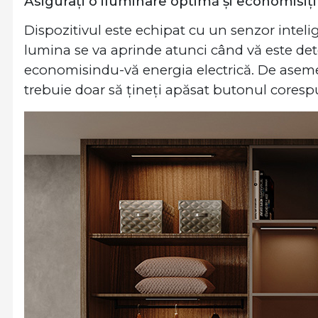
Asigurați o iluminare optimă și economisiți
Dispozitivul este echipat cu un senzor inteli
lumina se va aprinde atunci când vă este dete
economisindu-vă energia electrică. De asemen
trebuie doar să țineți apăsat butonul coresp