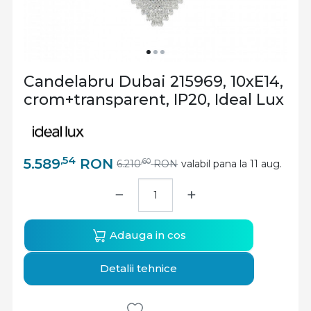
Candelabru Dubai 215969, 10xE14,
crom+transparent, IP20, Ideal Lux
,54
5.589
RON
,60
6.210
RON
valabil pana la 11 aug.
−
+
Adauga in cos
Detalii tehnice