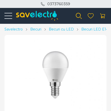
0373760359
Savelectro
Becuri
Becuri cu LED
Becuri LED E14