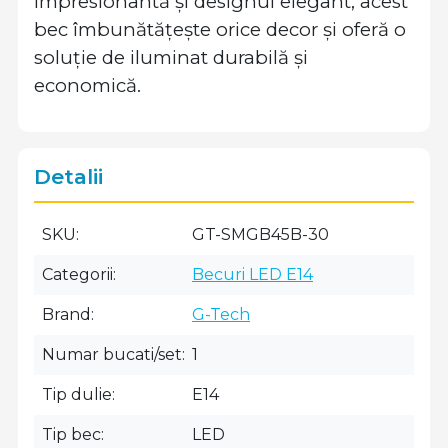
impresionantă și designul elegant, acest
bec îmbunătățește orice decor și oferă o
soluție de iluminat durabilă și
economică.
Detalii
SKU
GT-SMGB45B-30
Categorii
Becuri LED E14
Brand
G-Tech
Numar bucati/set
1
Tip dulie
E14
Tip bec
LED