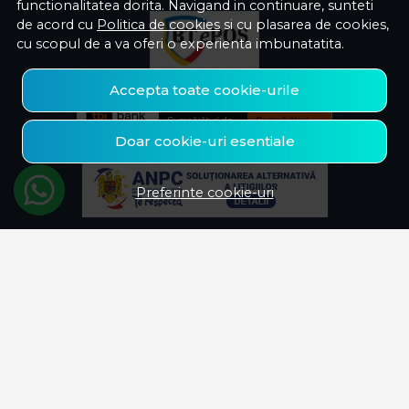
functionalitatea dorita. Navigand in continuare, sunteti
de acord cu
Politica de cookies
si cu plasarea de cookies,
cu scopul de a va oferi o experienta imbunatatita.
Accepta toate cookie-urile
Doar cookie-uri esentiale
Preferinte cookie-uri
© Savelectro 2026
Magazin online creat cu MerchantPro