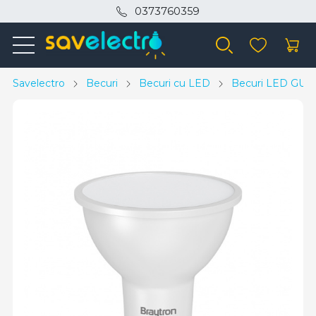
0373760359
Savelectro
Becuri
Becuri cu LED
Becuri LED GU1