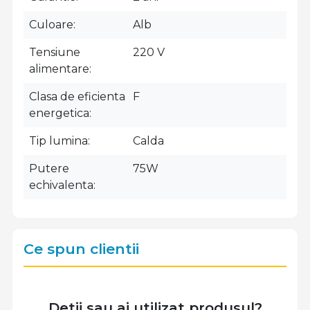
Culoare
Alb
Tensiune
220 V
alimentare
Clasa de eficienta
F
energetica
Tip lumina
Calda
Putere
75W
echivalenta
Ce spun clientii
Detii sau ai utilizat produsul?