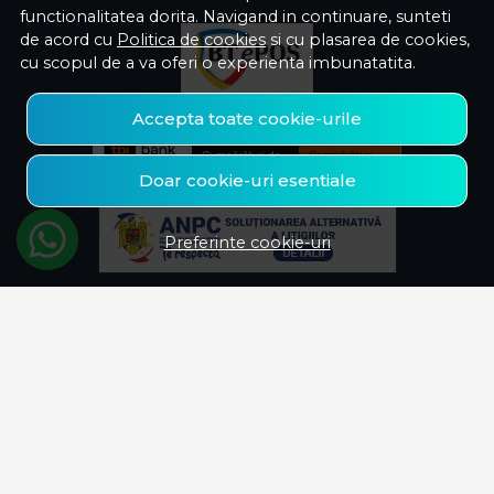
functionalitatea dorita. Navigand in continuare, sunteti
de acord cu
Politica de cookies
si cu plasarea de cookies,
cu scopul de a va oferi o experienta imbunatatita.
Accepta toate cookie-urile
Doar cookie-uri esentiale
Preferinte cookie-uri
© Savelectro 2026
Magazin online creat cu MerchantPro