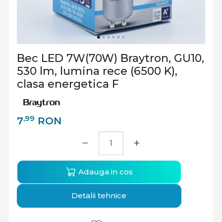
Bec LED 7W(70W) Braytron, GU10,
530 lm, lumina rece (6500 K),
clasa energetica F
,99
7
RON
−
+
Adauga in cos
Detalii tehnice