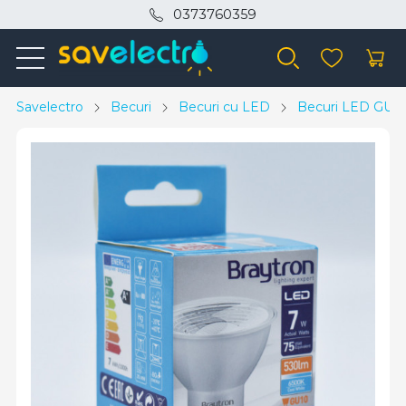
0373760359
Savelectro
Becuri
Becuri cu LED
Becuri LED GU1