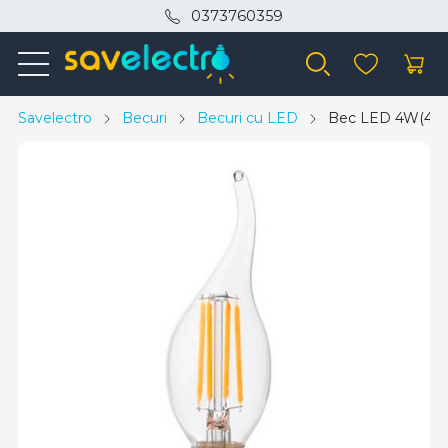
0373760359
Savelectro
Becuri
Becuri cu LED
Bec LED 4W(48W) 