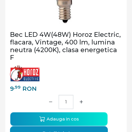
Bec LED 4W(48W) Horoz Electric,
flacara, Vintage, 400 lm, lumina
neutra (4200K), clasa energetica
F
,99
9
RON
−
+
Adauga in cos