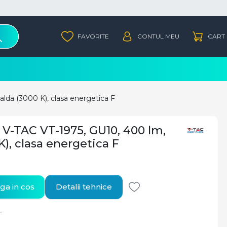
lda (3000 K), clasa energetica F
V-TAC VT-1975, GU10, 400 lm,
), clasa energetica F
a in cos
Detalii tehnice
T