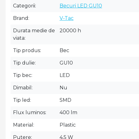
Categorii
Becuri LED GU10
Brand
V-Tac
Durata medie de
20000 h
viata
Tip produs
Bec
Tip dulie
GU10
Tip bec
LED
Dimabil
Nu
Tip led
SMD
Flux luminos
400 lm
Material
Plastic
Putere
4.5 W