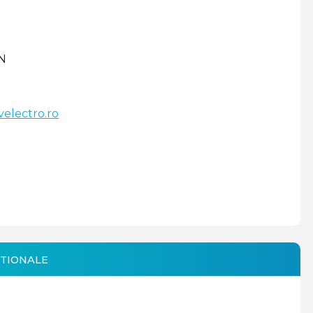
N
velectro.ro
TIONALE