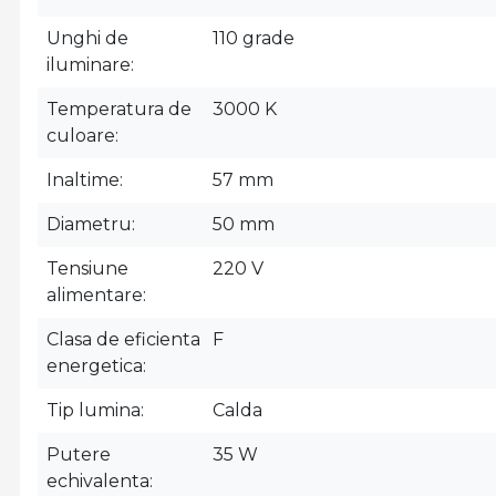
Unghi de
110 grade
iluminare
Temperatura de
3000 K
culoare
Inaltime
57 mm
Diametru
50 mm
Tensiune
220 V
alimentare
Clasa de eficienta
F
energetica
Tip lumina
Calda
Putere
35 W
echivalenta