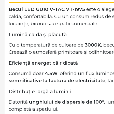
Becul LED GU10 V-TAC VT-1975
este o alege
caldă, confortabilă. Cu un consum redus de en
locuințe, birouri sau spații comerciale.
Lumină caldă și plăcută
Cu o temperatură de culoare de
3000K
, bec
Creează o atmosferă primitoare și odihnitoare,
Eficiență energetică ridicată
Consumă doar
4.5W
, oferind un flux lumino
semnificative la factura de electricitate
, f
Distribuție largă a luminii
Datorită
unghiului de dispersie de 100°
, lu
completă a spațiului.