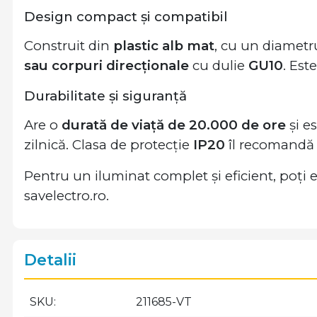
Design compact și compatibil
Construit din
plastic alb mat
, cu un diamet
sau corpuri direcționale
cu dulie
GU10
. Est
Durabilitate și siguranță
Are o
durată de viață de 20.000 de ore
și es
zilnică. Clasa de protecție
IP20
îl recomandă p
Pentru un iluminat complet și eficient, poți
savelectro.ro.
Detalii
SKU
211685-VT