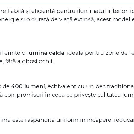
re fiabilă și eficientă pentru iluminatul interior,
ergie și o durată de viață extinsă, acest model es
ul emite o
lumină caldă
, ideală pentru zone de re
 fără a obosi ochii.
s de
400 lumeni
, echivalent cu un bec tradițion
ără compromisuri în ceea ce privește calitatea lumi
mina este răspândită uniform în încăpere, reducâ