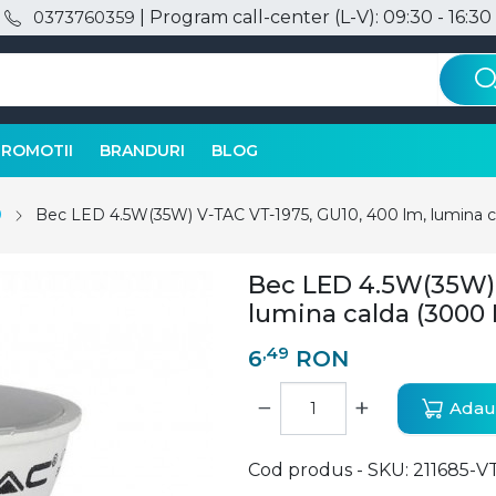
| Program call-center (L-V): 09:30 - 16:30
0373760359
PROMOTII
BRANDURI
BLOG
0
Bec LED 4.5W(35W) V-TAC VT-1975, GU10, 400 lm, lumina ca
Bec LED 4.5W(35W) 
lumina calda (3000 K
,49
6
RON
−
+
Adaug
Cod produs - SKU
211685-V