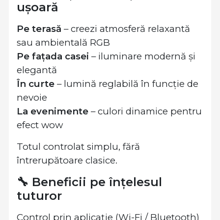
ușoară
Pe terasă
– creezi atmosferă relaxantă
sau ambientală RGB
Pe fațada casei
– iluminare modernă și
elegantă
În curte
– lumină reglabilă în funcție de
nevoie
La evenimente
– culori dinamice pentru
efect wow
Totul controlat simplu, fără
întrerupătoare clasice.
🔧 Beneficii pe înțelesul
tuturor
Control prin aplicație (Wi-Fi / Bluetooth)