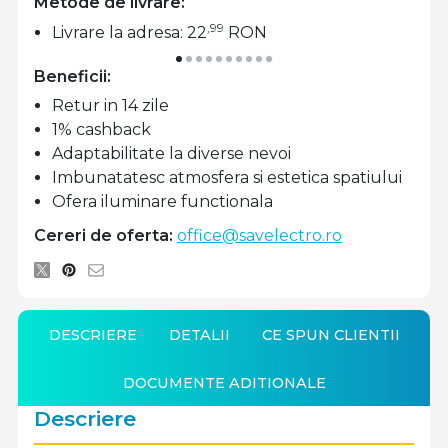
Metode de livrare:
,99
Livrare la adresa: 22
RON
Beneficii:
Retur in 14 zile
1% cashback
Adaptabilitate la diverse nevoi
Imbunatatesc atmosfera si estetica spatiului
Ofera iluminare functionala
Cereri de oferta:
office@savelectro.ro
DESCRIERE
DETALII
CE SPUN CLIENTII
DOCUMENTE ADITIONALE
Descriere