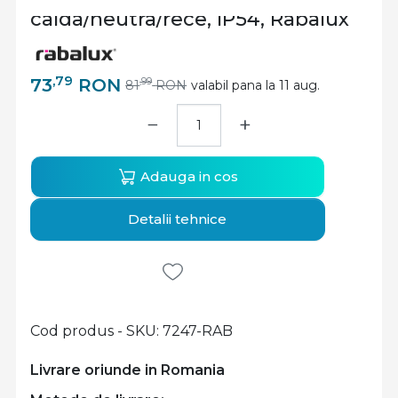
calda/neutra/rece, IP54, Rabalux
,79
73
RON
,99
81
RON
valabil pana la 11 aug.
−
+
Adauga in cos
Detalii tehnice
Cod produs - SKU
7247-RAB
Livrare oriunde in Romania