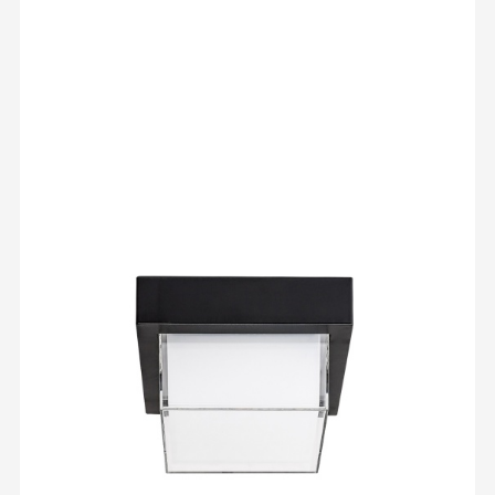
Aplica patrata exterior LED
Durbe, 10W, RGB, lumina