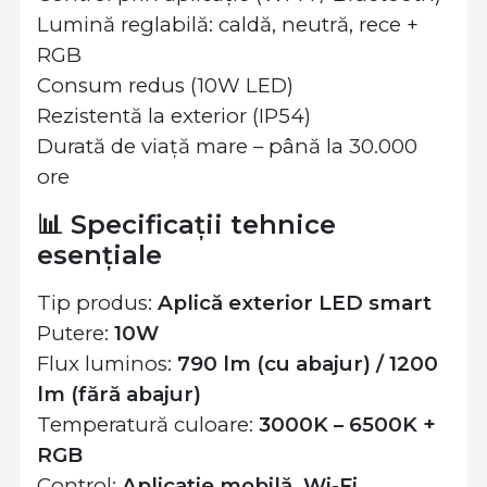
Lumină reglabilă: caldă, neutră, rece +
RGB
Consum redus (10W LED)
Rezistentă la exterior (IP54)
Durată de viață mare – până la 30.000
ore
📊 Specificații tehnice
esențiale
Tip produs:
Aplică exterior LED smart
Putere:
10W
Flux luminos:
790 lm (cu abajur) / 1200
lm (fără abajur)
Temperatură culoare:
3000K – 6500K +
RGB
Control:
Aplicație mobilă, Wi-Fi,