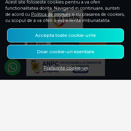
Acest site foloseste cookies pentru a va oferi
functionalitatea dorita. Navigand in continuare, sunteti
de acord cu
Politica de cookies
si cu plasarea de cookies,
cu scopul de a va oferi o experienta imbunatatita.
Accepta toate cookie-urile
Doar cookie-uri esentiale
Preferinte cookie-uri
© Savelectro 2026
Magazin online creat cu MerchantPro