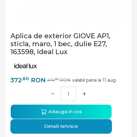
Aplica de exterior GIOVE AP1,
sticla, maro, 1 bec, dulie E27,
163598, Ideal Lux
,60
372
RON
,00
414
RON
valabil pana la 11 aug.
−
+
Adauga in cos
Detalii tehnice