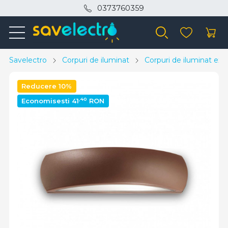
0373760359
Savelectro
Corpuri de iluminat
Corpuri de iluminat exte
Reducere 10%
,40
Economisesti 41
RON