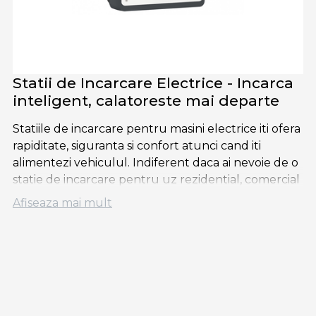
Statii de Incarcare Electrice - Incarca
inteligent, calatoreste mai departe
Statiile de incarcare pentru masini electrice iti ofera
rapiditate, siguranta si confort atunci cand iti
alimentezi vehiculul. Indiferent daca ai nevoie de o
statie de incarcare pentru uz rezidential, comercial
sau public, aceste sisteme sunt eficiente, usor de
Afiseaza mai mult
utilizat si compatibile cu majoritatea modelelor de
masini electrice.
De ce sa alegi o statie de incarcare
pentru masina electrica?
✅
Incarcare rapida si eficienta
– Reduci