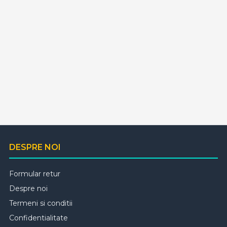
📌
Statii de incarcare portabile
– Usor de
transportat, perfecte pentru calatorii.
📌
Statii de incarcare smart
– Control si
monitorizare prin aplicatie mobila.
Alege statia de incarcare potrivita pentru masina ta!
Fie ca vrei o statie de incarcare acasa sau pentru
afacerea ta, avem solutii eficiente si sigure pentru
orice nevoie. Descopera gama noastra de statii de
incarcare si bucura-te de o experienta de condus
100% electrica!
⚡ Comanda acum si incarca-ti masina rapid si sigur!
DESPRE NOI
Formular retur
Despre noi
Termeni si conditii
Confidentialitate