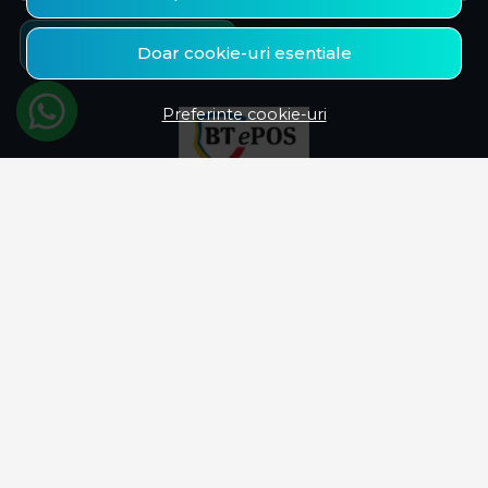
Aboneaza-te
Doar cookie-uri esentiale
Preferinte cookie-uri