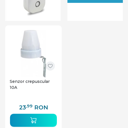
Alege tehnologia smart home potrivita pentru
locuinta ta!
Indiferent daca vrei sa iti transformi intreaga casa
intr-una inteligenta sau sa incepi cu cateva
dispozitive smart, avem solutii personalizate pentru
orice nevoie. Descopera gama noastra de produse si
bucura-te de un stil de viata modern si eficient!
🏠 Transforma-ti casa intr-una inteligenta acum!
Senzor crepuscular
10A
,99
23
RON