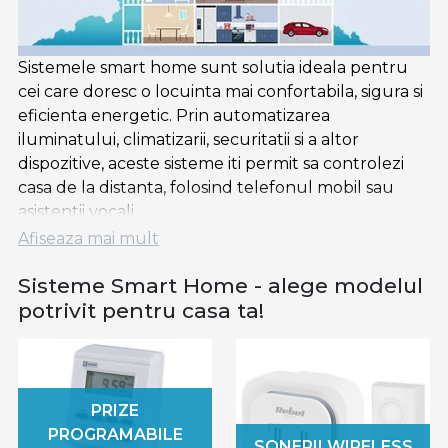
Sistemele smart home sunt solutia ideala pentru
cei care doresc o locuinta mai confortabila, sigura si
eficienta energetic. Prin automatizarea
iluminatului, climatizarii, securitatii si a altor
dispozitive, aceste sisteme iti permit sa controlezi
casa de la distanta, folosind telefonul mobil sau
asistentii vocali.
Afiseaza mai mult
De ce sa alegi un sistem smart home?
Sisteme Smart Home - alege modelul
✅
Confort sporit
– Controlezi iluminatul,
potrivit pentru casa ta!
temperatura si electrocasnicele de oriunde, cu un
singur click.
✅
Eficienta energetica
– Optimizezi consumul de
energie si reduci facturile la electricitate si gaz.
PRIZE
✅
Siguranta avansata
– Monitorizezi casa in timp
PROGRAMABILE
real cu camere smart si sisteme de alarma
SONERII WIRELESS