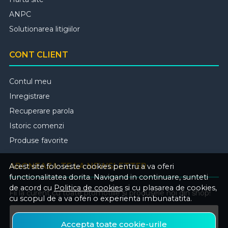
ANPC
Solutionarea litigiilor
CONT CLIENT
Contul meu
Inregistrare
Recuperare parola
Istoric comenzi
Produse favorite
ABONEAZA-TE LA NEWSLETTER
Acest site foloseste cookies pentru a va oferi
functionalitatea dorita. Navigand in continuare, sunteti
de acord cu
Politica de cookies
si cu plasarea de cookies,
Fii la curent cu toate promotiile si produsele noi din shop!
cu scopul de a va oferi o experienta imbunatatita.
Email
Accepta toate cookie-urile