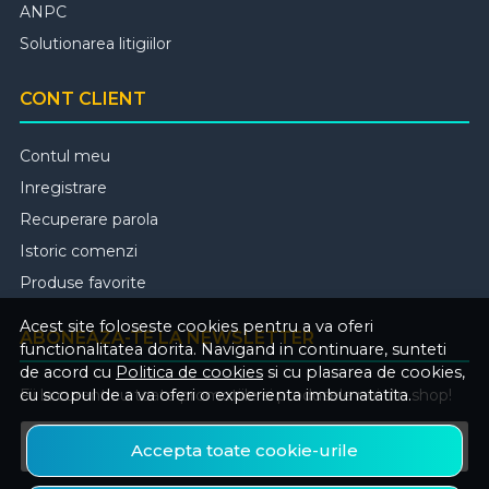
ANPC
Solutionarea litigiilor
CONT CLIENT
Contul meu
Inregistrare
Recuperare parola
Istoric comenzi
Produse favorite
Acest site foloseste cookies pentru a va oferi
ABONEAZA-TE LA NEWSLETTER
functionalitatea dorita. Navigand in continuare, sunteti
de acord cu
Politica de cookies
si cu plasarea de cookies,
Fii la curent cu toate promotiile si produsele noi din shop!
cu scopul de a va oferi o experienta imbunatatita.
Email
Accepta toate cookie-urile