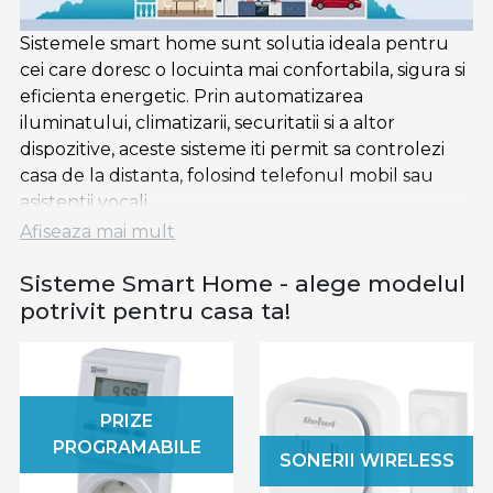
Sistemele smart home sunt solutia ideala pentru
cei care doresc o locuinta mai confortabila, sigura si
eficienta energetic. Prin automatizarea
iluminatului, climatizarii, securitatii si a altor
dispozitive, aceste sisteme iti permit sa controlezi
casa de la distanta, folosind telefonul mobil sau
asistentii vocali.
Afiseaza mai mult
De ce sa alegi un sistem smart home?
Sisteme Smart Home - alege modelul
✅
Confort sporit
– Controlezi iluminatul,
potrivit pentru casa ta!
temperatura si electrocasnicele de oriunde, cu un
singur click.
✅
Eficienta energetica
– Optimizezi consumul de
energie si reduci facturile la electricitate si gaz.
PRIZE
✅
Siguranta avansata
– Monitorizezi casa in timp
PROGRAMABILE
real cu camere smart si sisteme de alarma
SONERII WIRELESS
conectate.