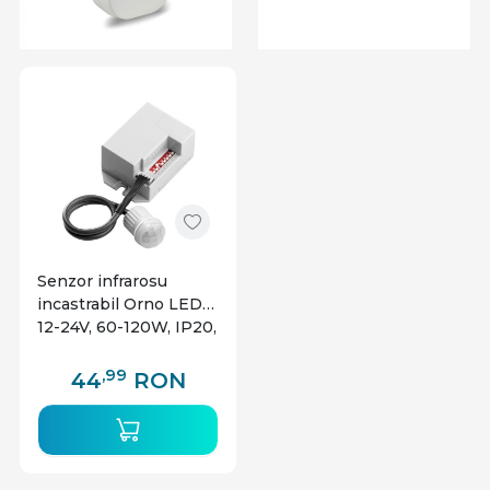
Alege tehnologia smart home potrivita pentru
locuinta ta!
Indiferent daca vrei sa iti transformi intreaga casa
intr-una inteligenta sau sa incepi cu cateva
dispozitive smart, avem solutii personalizate pentru
orice nevoie. Descopera gama noastra de produse si
bucura-te de un stil de viata modern si eficient!
🏠 Transforma-ti casa intr-una inteligenta acum!
Senzor infrarosu
incastrabil Orno LED
12-24V, 60-120W, IP20,
360 grade, alb
,99
44
RON