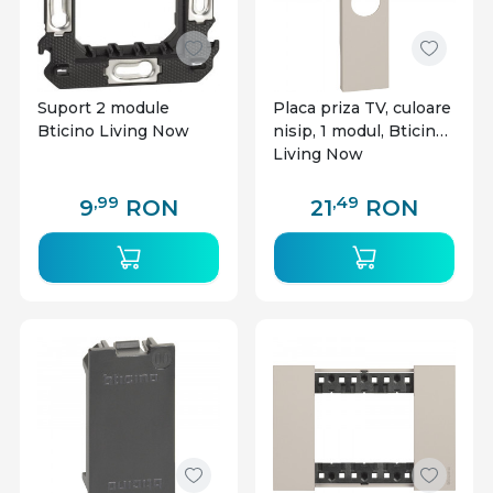
Suport 2 module
Placa priza TV, culoare
Bticino Living Now
nisip, 1 modul, Bticino
Living Now
,99
,49
9
RON
21
RON