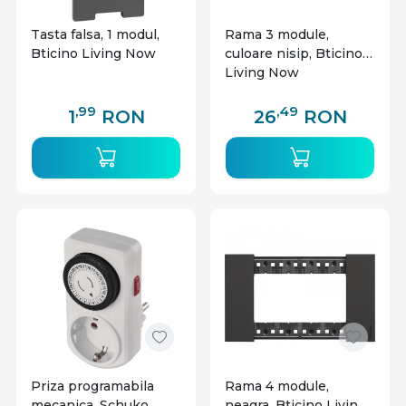
Tasta falsa, 1 modul,
Rama 3 module,
Bticino Living Now
culoare nisip, Bticino
Living Now
,99
,49
1
RON
26
RON
Priza programabila
Rama 4 module,
mecanica, Schuko,
neagra, Bticino Living