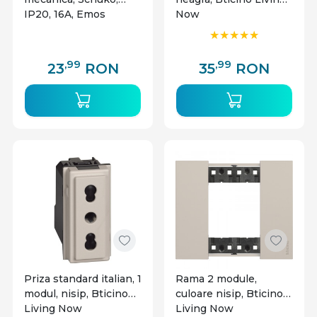
IP20, 16A, Emos
Now
,99
,99
23
RON
35
RON
Priza standard italian, 1
Rama 2 module,
modul, nisip, Bticino
culoare nisip, Bticino
Living Now
Living Now