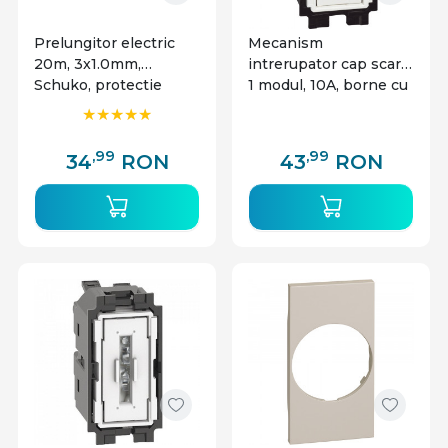
Prelungitor electric
Mecanism
20m, 3x1.0mm,
intrerupator cap scara,
Schuko, protectie
1 modul, 10A, borne cu
copii, portocaliu, Emos
surub, Bticino Living
Now
,99
,99
34
RON
43
RON