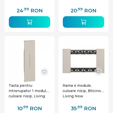
Living Now
,99
,99
24
RON
20
RON
Tasta pentru
Rama 4 module,
intrerupator 1 modul,
culoare nisip, Bticino
culoare nisip, Living
Living Now
Now
,99
,99
10
RON
35
RON