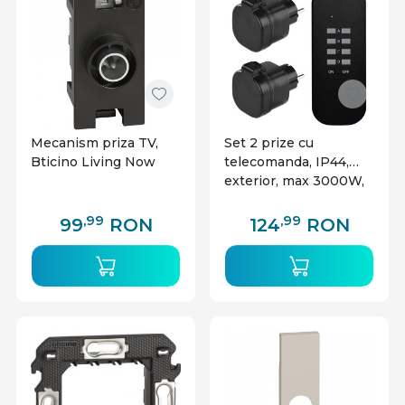
Mecanism priza TV,
Set 2 prize cu
Bticino Living Now
telecomanda, IP44,
exterior, max 3000W,
EMOS
,99
,99
99
RON
124
RON