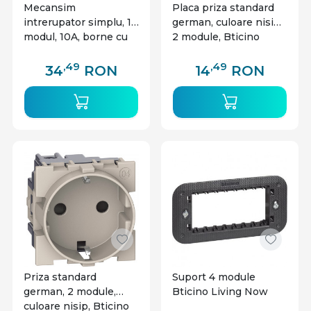
Mecansim
Placa priza standard
intrerupator simplu, 1
german, culoare nisip,
modul, 10A, borne cu
2 module, Bticino
suruburi, Bticino
Living Now
Living Now
,49
,49
34
RON
14
RON
Priza standard
Suport 4 module
german, 2 module,
Bticino Living Now
culoare nisip, Bticino