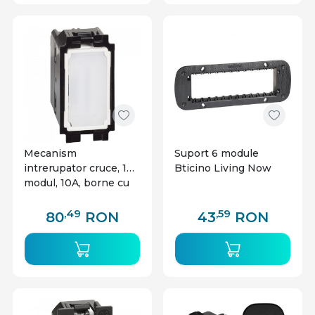
Mecanism
Suport 6 module
intrerupator cruce, 1
Bticino Living Now
modul, 10A, borne cu
surub, Bticino Living
Now
,49
,59
80
RON
43
RON