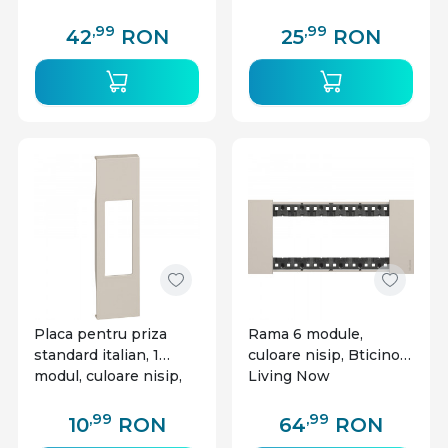
,99
,99
42
RON
25
RON
Placa pentru priza
Rama 6 module,
standard italian, 1
culoare nisip, Bticino
modul, culoare nisip,
Living Now
Bticino Living Now
,99
,99
10
RON
64
RON