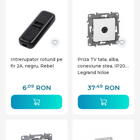
Intrerupator rotund pe
Priza TV tata, alba,
fir 2A, negru, Rebel
conexiune stea, IP20,
Legrand Niloe
,09
,49
6
RON
37
RON