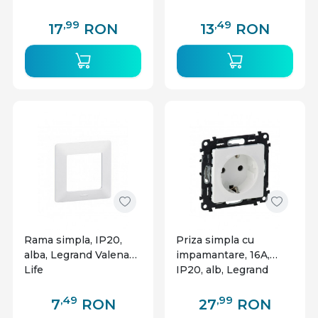
,99
,49
17
RON
13
RON
Rama simpla, IP20,
Priza simpla cu
alba, Legrand Valena
impamantare, 16A,
Life
IP20, alb, Legrand
Valena Life
,49
,99
7
RON
27
RON