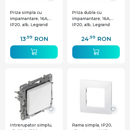
Priza simpla cu
Priza dubla cu
impamantare, 16A,
impamantare, 16A,
IP20, alb, Legrand
IP20, alb, Legrand
Niloe
Niloe
,99
,99
13
RON
24
RON
Intrerupator simplu,
Rama simpla, IP20,