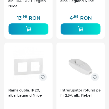
alb, 10A, IP20, Legrand
alba, Legrand Niloe
Niloe
,99
,99
13
RON
4
RON
Rama dubla, IP20,
Intrerupator rotund pe
alba, Legrand Niloe
fir 2.5A, alb, Rebel