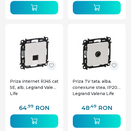
Priza internet RJ45 cat
Priza TV tata, alba,
5E, alb, Legrand Valena
conexiune stea, IP20,
Life
Legrand Valena Life
,99
,49
64
RON
48
RON