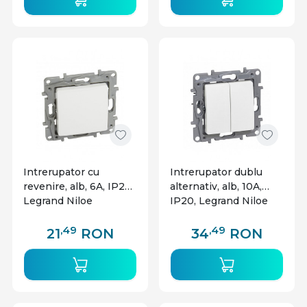
Intrerupator cu
Intrerupator dublu
revenire, alb, 6A, IP20,
alternativ, alb, 10A,
Legrand Niloe
IP20, Legrand Niloe
,49
,49
21
RON
34
RON