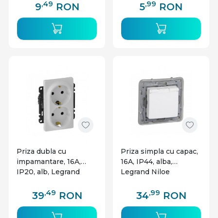
,49
,99
9
RON
5
RON
Priza dubla cu
Priza simpla cu capac,
impamantare, 16A,
16A, IP44, alba,
IP20, alb, Legrand
Legrand Niloe
Valena Life
,49
,99
39
RON
34
RON