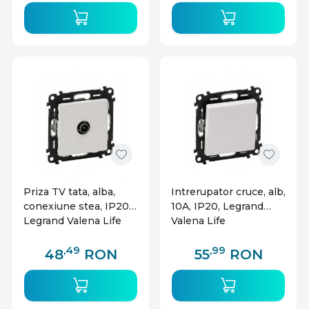
Priza TV tata, alba,
Intrerupator cruce, alb,
conexiune stea, IP20,
10A, IP20, Legrand
Legrand Valena Life
Valena Life
,49
,99
48
RON
55
RON