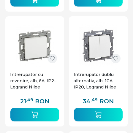
Intrerupator cu
Intrerupator dublu
revenire, alb, 6A, IP20,
alternativ, alb, 10A,
Legrand Niloe
IP20, Legrand Niloe
,49
,49
21
RON
34
RON