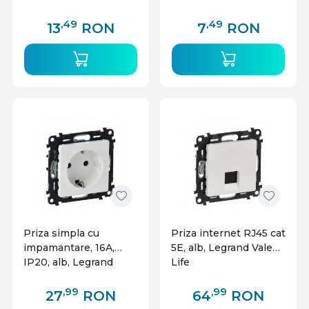
,49
,49
13
RON
7
RON
Priza simpla cu
Priza internet RJ45 cat
impamantare, 16A,
5E, alb, Legrand Valena
IP20, alb, Legrand
Life
Valena Life
,99
,99
27
RON
64
RON