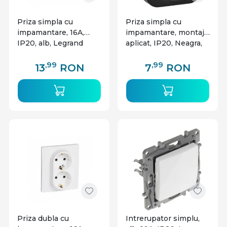
Priza simpla cu
Priza simpla cu
impamantare, 16A,
impamantare, montaj
IP20, alb, Legrand
aplicat, IP20, Neagra,
Niloe
OR-OE-7205(GS)/B/10
Orno
,99
,99
13
RON
7
RON
Priza dubla cu
Intrerupator simplu,