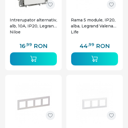
Intrerupator alternativ,
Rama 5 module, IP20,
alb, 10A, IP20, Legrand
alba, Legrand Valena
Niloe
Life
,99
,99
16
RON
44
RON