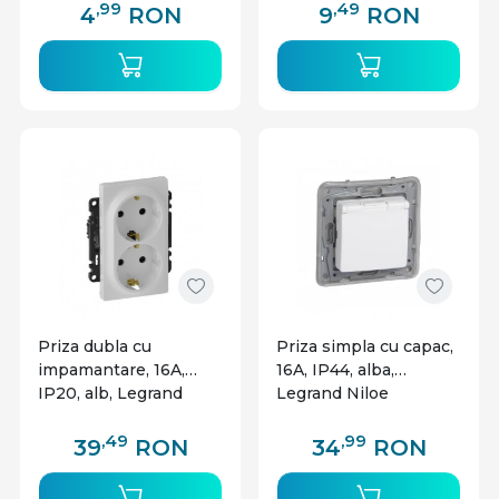
,99
,49
4
RON
9
RON
Priza dubla cu
Priza simpla cu capac,
impamantare, 16A,
16A, IP44, alba,
IP20, alb, Legrand
Legrand Niloe
Valena Life
,49
,99
39
RON
34
RON