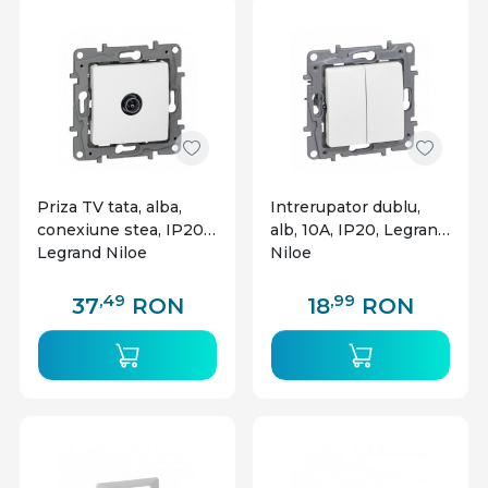
Priza TV tata, alba,
Intrerupator dublu,
conexiune stea, IP20,
alb, 10A, IP20, Legrand
Legrand Niloe
Niloe
,49
,99
37
RON
18
RON