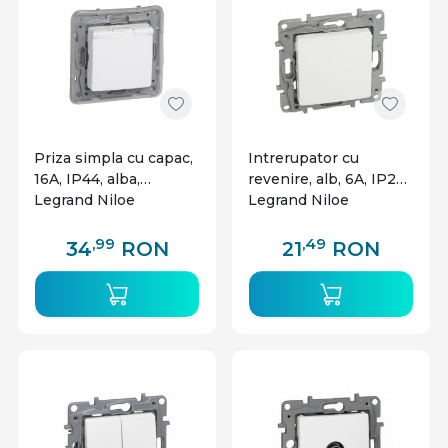
Priza simpla cu capac,
Intrerupator cu
16A, IP44, alba,
revenire, alb, 6A, IP20,
Legrand Niloe
Legrand Niloe
,99
,49
34
RON
21
RON