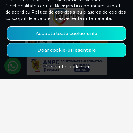
functionalitatea dorita. Navigand in continuare, sunteti
de acord cu
Politica de cookies
si cu plasarea de cookies,
cu scopul de a va oferi o experienta imbunatatita.
Accepta toate cookie-urile
Doar cookie-uri esentiale
Preferinte cookie-uri
© Savelectro 2026
Magazin online creat cu MerchantPro