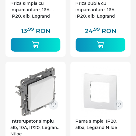
Priza simpla cu
Priza dubla cu
impamantare, 16A,
impamantare, 16A,
IP20, alb, Legrand
IP20, alb, Legrand
Niloe
Niloe
,99
,99
13
RON
24
RON
Intrerupator simplu,
Rama simpla, IP20,
alb, 10A, IP20, Legrand
alba, Legrand Niloe
Niloe