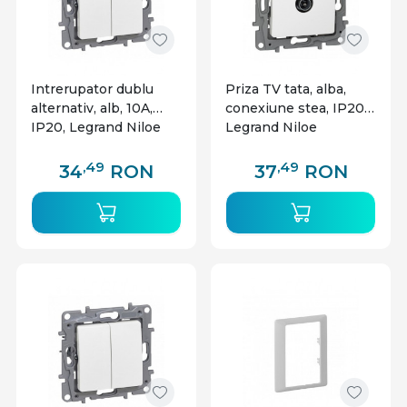
Intrerupator dublu
Priza TV tata, alba,
alternativ, alb, 10A,
conexiune stea, IP20,
IP20, Legrand Niloe
Legrand Niloe
,49
,49
34
RON
37
RON