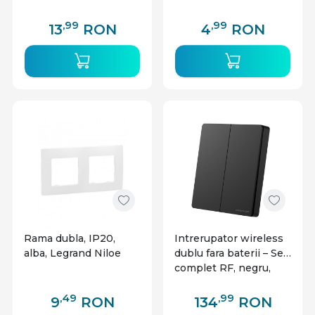
,99
,99
13
RON
4
RON
Rama dubla, IP20,
Intrerupator wireless
alba, Legrand Niloe
dublu fara baterii – Set
complet RF, negru,
Optonica
,49
,99
9
RON
134
RON