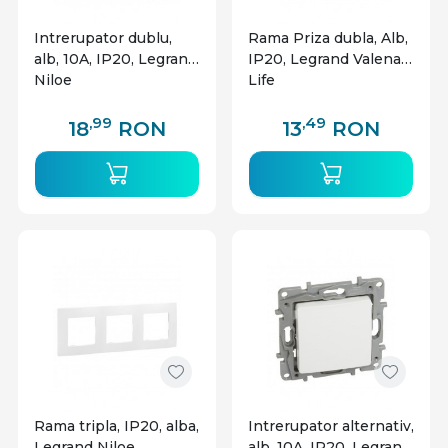
Intrerupator dublu,
Rama Priza dubla, Alb,
alb, 10A, IP20, Legrand
IP20, Legrand Valena
Niloe
Life
,99
,49
18
RON
13
RON
Rama tripla, IP20, alba,
Intrerupator alternativ,
Legrand Niloe
alb, 10A, IP20, Legrand