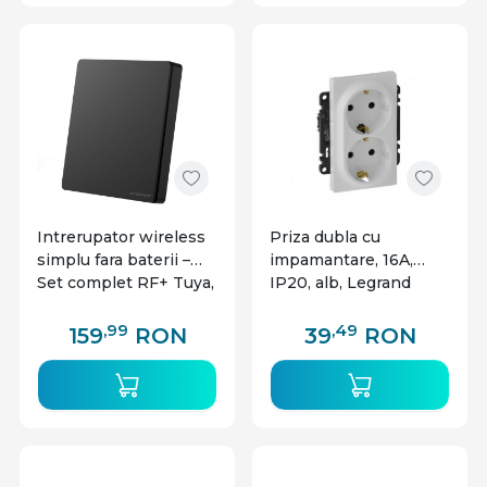
Intrerupator wireless
Priza dubla cu
simplu fara baterii –
impamantare, 16A,
Set complet RF+ Tuya,
IP20, alb, Legrand
negru, Optonica
Valena Life
,99
,49
159
RON
39
RON