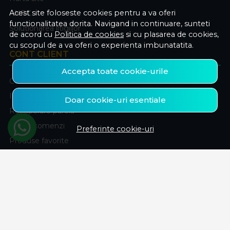
Acest site foloseste cookies pentru a va oferi
ANPC
functionalitatea dorita. Navigand in continuare, sunteti
Solutionarea litigiilor
de acord cu
Politica de cookies
si cu plasarea de cookies,
cu scopul de a va oferi o experienta imbunatatita.
CONT CLIENT
Accepta toate cookie-urile
Contul meu
Inregistrare
Doar cookie-uri esentiale
Recuperare parola
Istoric comenzi
Preferinte cookie-uri
Produse favorite
ABONEAZA-TE LA NEWSLETTER
Fii la curent cu toate promotiile si produsele noi din shop!
Email