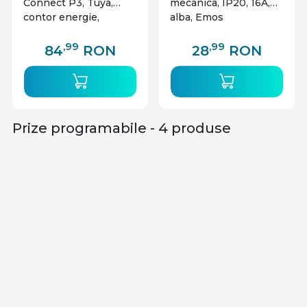
Connect P3, Tuya,
mecanica, IP20, 16A,
contor energie,
alba, Emos
compatibila Google
Home Si Alexa,
,99
,99
84
RON
28
RON
Kruger&Matz
Prize programabile - 4 produse