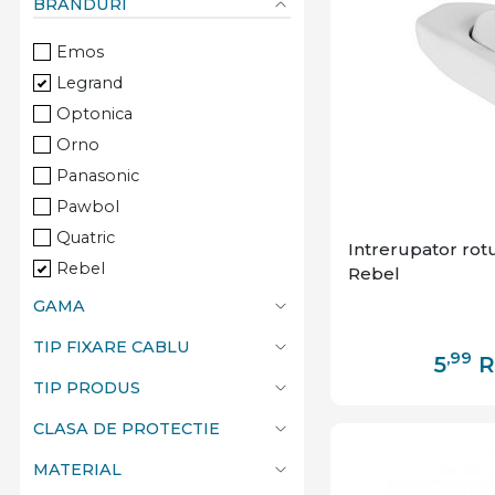
BRANDURI
Emos
Legrand
Optonica
Orno
Panasonic
Pawbol
Quatric
Intrerupator rotu
Rebel
Rebel
Schneider
GAMA
Viko
TIP FIXARE CABLU
,99
5
TIP PRODUS
CLASA DE PROTECTIE
MATERIAL