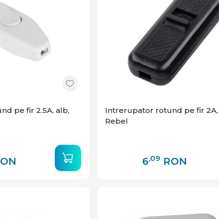
nd pe fir 2.5A, alb,
Intrerupator rotund pe fir 2A,
Rebel
,09
RON
6
RON