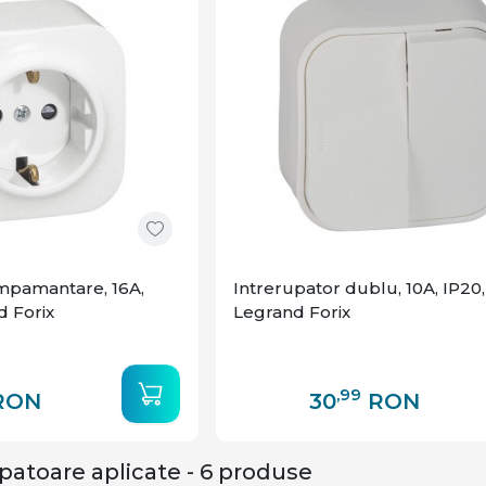
impamantare, 16A,
Intrerupator dublu, 10A, IP20,
d Forix
Legrand Forix
,99
RON
30
RON
upatoare aplicate - 6 produse