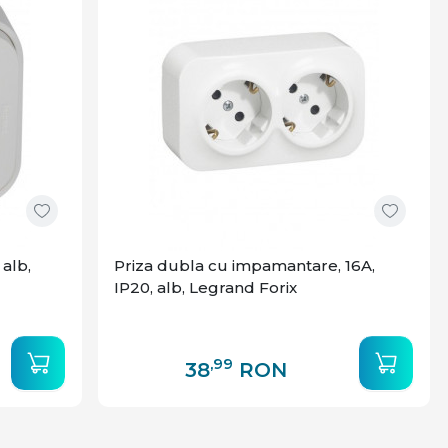
 alb,
Priza dubla cu impamantare, 16A,
IP20, alb, Legrand Forix
,99
38
RON