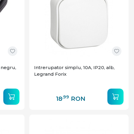
 negru,
Intrerupator simplu, 10A, IP20, alb,
Legrand Forix
,99
18
RON