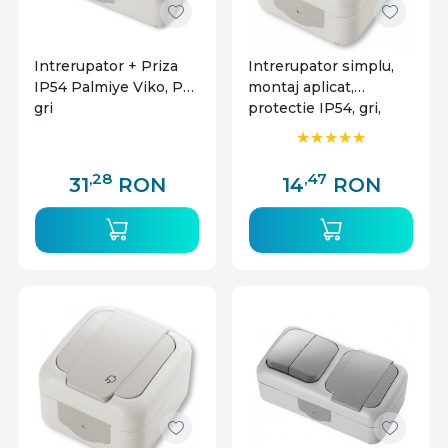
Intrerupator + Priza
Intrerupator simplu,
IP54 Palmiye Viko, PT,
montaj aplicat,
gri
protectie IP54, gri,
Palmiye Viko
,28
,47
31
RON
14
RON