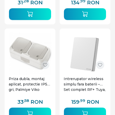
,28
,99
31
RON
134
RON
Priza dubla, montaj
Intrerupator wireless
aplicat, protectie IP54,
simplu fara baterii –
gri, Palmiye Viko
Set complet RF+ Tuya,
alb, Optonica
,58
,99
33
RON
159
RON