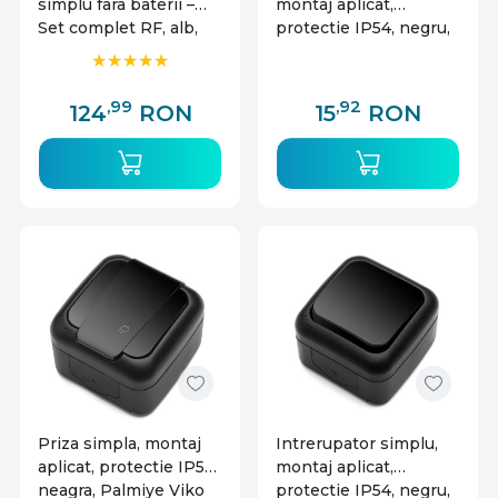
simplu fara baterii –
montaj aplicat,
Set complet RF, alb,
protectie IP54, negru,
Optonica
Palmiye Viko
,99
,92
124
RON
15
RON
Priza simpla, montaj
Intrerupator simplu,
aplicat, protectie IP54,
montaj aplicat,
neagra, Palmiye Viko
protectie IP54, negru,