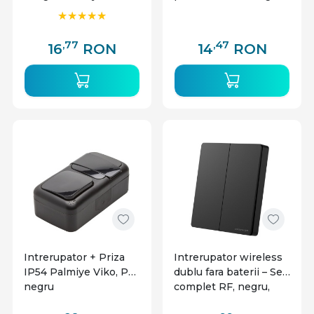
Palmiye Viko
,77
,47
16
RON
14
RON
Intrerupator + Priza
Intrerupator wireless
IP54 Palmiye Viko, PT,
dublu fara baterii – Set
negru
complet RF, negru,
Optonica