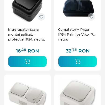
Intrerupator scara,
Comutator + Priza
montaj aplicat,
IP54 Palmiye Viko, PT,
protectie IP54, negru,
negru
Palmiye Viko
,29
,73
16
RON
32
RON