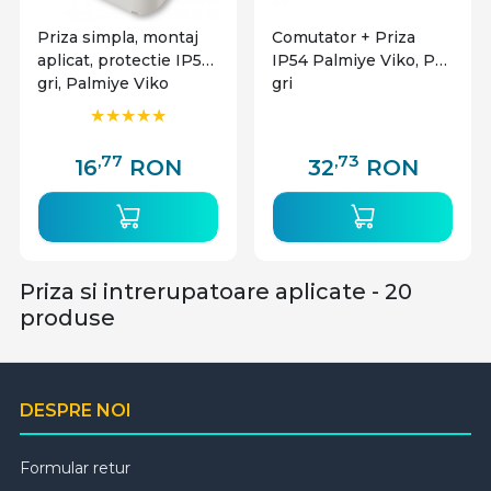
Priza simpla, montaj
Comutator + Priza
aplicat, protectie IP54,
IP54 Palmiye Viko, PT,
gri, Palmiye Viko
gri
,77
,73
16
RON
32
RON
Priza si intrerupatoare aplicate - 20
produse
DESPRE NOI
Formular retur