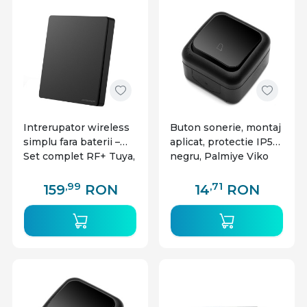
Intrerupator wireless
Buton sonerie, montaj
simplu fara baterii –
aplicat, protectie IP54,
Set complet RF+ Tuya,
negru, Palmiye Viko
negru, Optonica
,99
,71
159
RON
14
RON