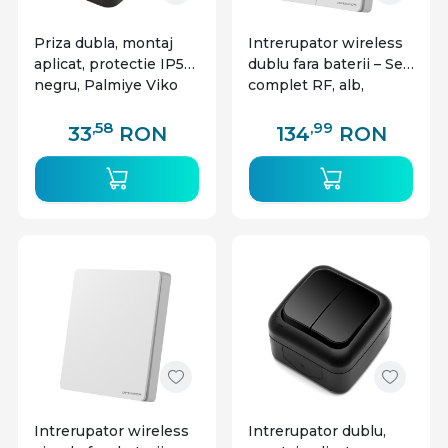
Priza dubla, montaj
Intrerupator wireless
aplicat, protectie IP54,
dublu fara baterii – Set
negru, Palmiye Viko
complet RF, alb,
Optonica
,58
,99
33
RON
134
RON
Intrerupator wireless
Intrerupator dublu,