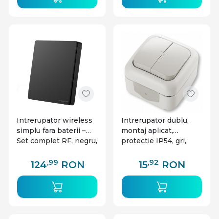
Intrerupator wireless
Intrerupator dublu,
simplu fara baterii –
montaj aplicat,
Set complet RF, negru,
protectie IP54, gri,
Optonica
Palmiye Viko
,99
,92
124
RON
15
RON