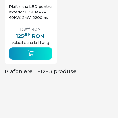
Plafoniera LED pentru
exterior LD-EMP24W-
40KW, 24W, 2200lm,
lumina neutra, IP54,
alba, GTV
,99
139
RON
,99
125
RON
valabil pana la 11 aug.
Plafoniere LED - 3 produse