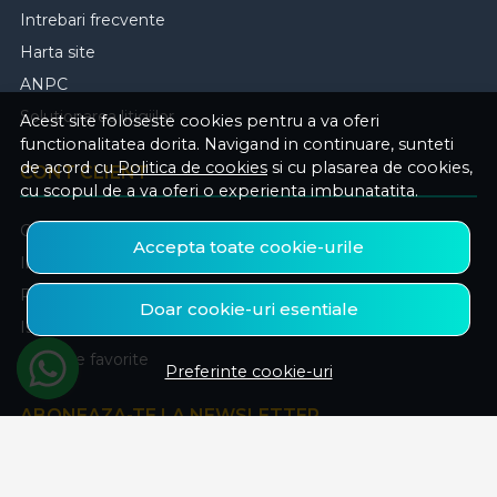
Intrebari frecvente
Harta site
ANPC
Solutionarea litigiilor
Acest site foloseste cookies pentru a va oferi
functionalitatea dorita. Navigand in continuare, sunteti
de acord cu
Politica de cookies
si cu plasarea de cookies,
CONT CLIENT
cu scopul de a va oferi o experienta imbunatatita.
Contul meu
Accepta toate cookie-urile
Inregistrare
Recuperare parola
Doar cookie-uri esentiale
Istoric comenzi
Produse favorite
Preferinte cookie-uri
ABONEAZA-TE LA NEWSLETTER
Fii la curent cu toate promotiile si produsele noi din shop!