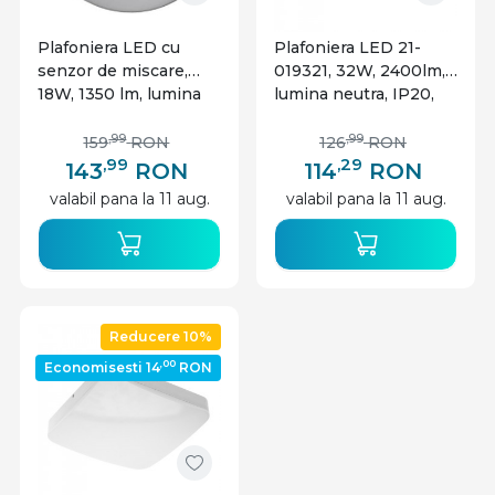
Plafoniera LED cu
Plafoniera LED 21-
senzor de miscare,
019321, 32W, 2400lm,
18W, 1350 lm, lumina
lumina neutra, IP20,
neutra, IP54, alba,
alba, Lumen
Lumen
,99
,99
159
RON
126
RON
,99
,29
143
RON
114
RON
valabil pana la 11 aug.
valabil pana la 11 aug.
Reducere 10%
,00
Economisesti 14
RON