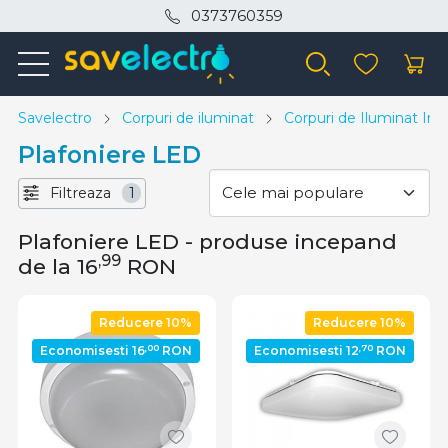
0373760359
Savelectro
Corpuri de iluminat
Corpuri de Iluminat Inte
Plafoniere LED
Filtreaza
1
Plafoniere LED - produse incepand
,99
de la 16
RON
Reducere 10%
Reducere 10%
,00
,70
Economisesti 16
RON
Economisesti 12
RON