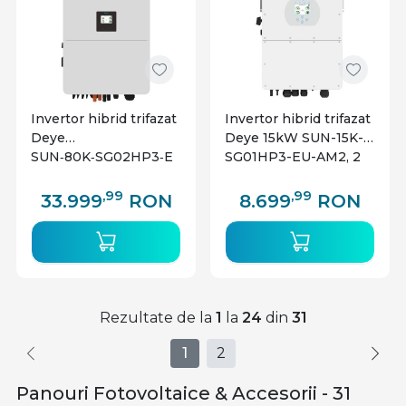
Invertor hibrid trifazat
Invertor hibrid trifazat
Deye
Deye 15kW SUN-15K-
SUN‑80K‑SG02HP3‑E
SG01HP3-EU-AM2, 2
U‑EM6 – 80
MPPT, compatibil
kW(80000W), 6
baterii High Voltage
,99
,99
33.999
RON
8.699
RON
MPPT, compatibil
baterii HV
Rezultate de la
1
la
24
din
31
1
2
Panouri Fotovoltaice & Accesorii - 31