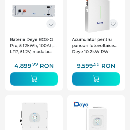
Baterie Deye BOS-G
Acumulator pentru
Pro, 5.12kWh, 100Ah,
panouri fotovoltaice
LFP, 51.2V, modulara,
Deye 10.2kW RW-
pentru sisteme HV
F10.2 Low Voltage
,99
,99
4.899
RON
9.599
RON