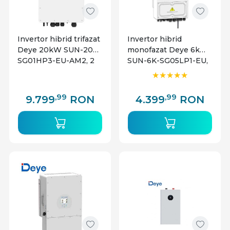
Invertor hibrid trifazat
Invertor hibrid
Deye 20kW SUN-20K-
monofazat Deye 6kW
SG01HP3-EU-AM2, 2
SUN-6K-SG05LP1-EU,
MPPT, compatibil
2 MPPT, compatibil
baterii High Voltage
baterii Low Voltage
,99
,99
9.799
RON
4.399
RON