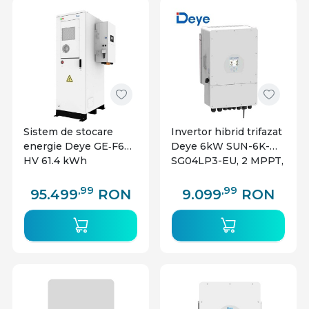
Sistem de stocare
Invertor hibrid trifazat
energie Deye GE‑F60
Deye 6kW SUN-6K-
HV 61.4 kWh
SG04LP3-EU, 2 MPPT,
compatibil baterii Low
Voltage
,99
,99
95.499
RON
9.099
RON