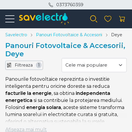
0373760359
Savelectro
Panouri Fotovoltaice & Accesorii
Deye
Panouri Fotovoltaice & Accesorii,
Deye
Filtreaza
1
Panourile fotovoltaice reprezinta o investitie
inteligenta pentru oricine doreste sa reduca
facturile la energie
, sa obtina
independenta
energetica
si sa contribuie la protejarea mediului.
Folosind
energia solara
, aceste sisteme transforma
lumina soarelui in electricitate curata si gratuita,
oferind o alternativa sustenabila la sursele
conventionale de energie.
Afiseaza mai mult