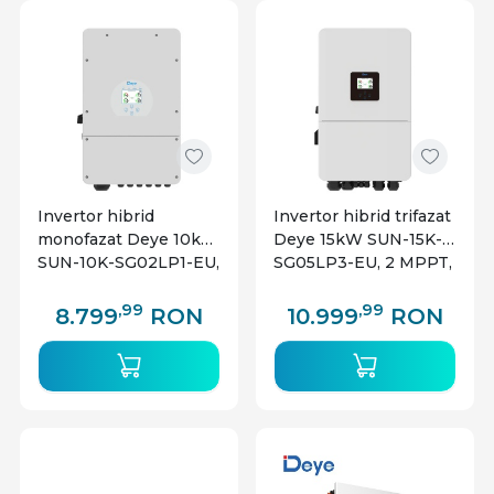
tip de consum. Exploreaza gama noastra de
panouri solare de inalta calitate
si investeste intr-
un viitor sustenabil!
🔋
Comanda acum si profita de energia gratuita a
soarelui!
Invertor hibrid
Invertor hibrid trifazat
monofazat Deye 10kW
Deye 15kW SUN-15K-
SUN-10K-SG02LP1-EU,
SG05LP3-EU, 2 MPPT,
3 MPPT, compatibil
compatibil baterii Low
baterii Low Voltage
Voltage
,99
,99
8.799
RON
10.999
RON