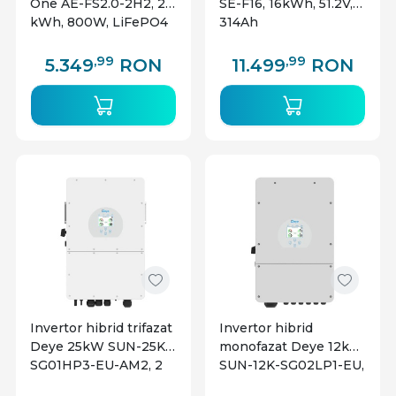
One AE-FS2.0-2H2, 2
SE-F16, 16kWh, 51.2V,
kWh, 800W, LiFePO4
314Ah
,99
,99
5.349
RON
11.499
RON
Invertor hibrid trifazat
Invertor hibrid
Deye 25kW SUN-25K-
monofazat Deye 12kW
SG01HP3-EU-AM2, 2
SUN-12K-SG02LP1-EU,
MPPT, compatibil
3 MPPT, compatibil