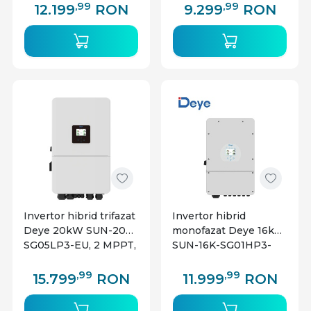
baterii High Voltage
baterii Low Voltage
,99
,99
12.199
RON
9.299
RON
Invertor hibrid trifazat
Invertor hibrid
Deye 20kW SUN-20K-
monofazat Deye 16kW
SG05LP3-EU, 2 MPPT,
SUN-16K-SG01HP3-
compatibil baterii Low
EU-AM2, 3 MPPT,
Voltage
compatibil baterii Low
,99
,99
15.799
RON
11.999
RON
Voltage