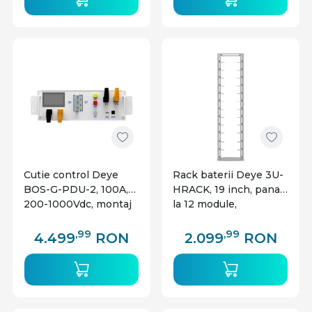
Cutie control Deye
Rack baterii Deye 3U-
BOS-G-PDU-2, 100A,
HRACK, 19 inch, pana
200-1000Vdc, montaj
la 12 module,
rack, compatibila BOS-
compatibil BOS-G
G Pro
,99
,99
4.499
RON
2.099
RON