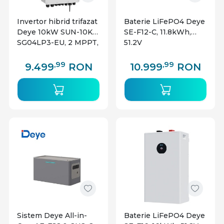
Invertor hibrid trifazat
Baterie LiFePO4 Deye
Deye 10kW SUN-10K-
SE-F12-C, 11.8kWh,
SG04LP3-EU, 2 MPPT,
51.2V
compatibil baterii Low
Voltage
,99
,99
9.499
RON
10.999
RON
Sistem Deye All-in-
Baterie LiFePO4 Deye