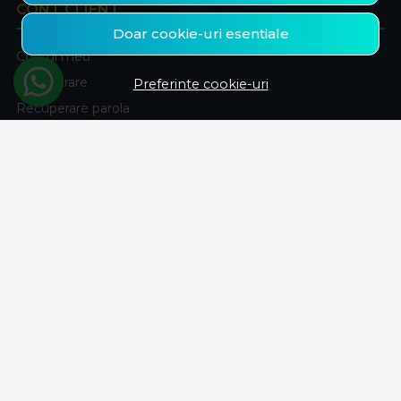
CONT CLIENT
Doar cookie-uri esentiale
Contul meu
Inregistrare
Preferinte cookie-uri
Recuperare parola
Istoric comenzi
Produse favorite
ABONEAZA-TE LA NEWSLETTER
Fii la curent cu toate promotiile si produsele noi din shop!
Email
Aboneaza-te