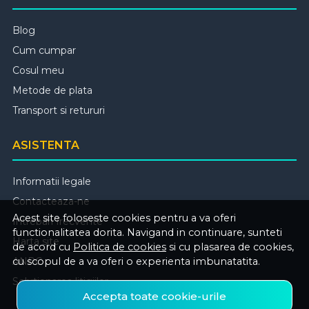
Blog
Cum cumpar
Cosul meu
Metode de plata
Transport si retururi
ASISTENTA
Informatii legale
Contacteaza-ne
Acest site foloseste cookies pentru a va oferi
Intrebari frecvente
functionalitatea dorita. Navigand in continuare, sunteti
Harta site
de acord cu
Politica de cookies
si cu plasarea de cookies,
cu scopul de a va oferi o experienta imbunatatita.
ANPC
Solutionarea litigiilor
Accepta toate cookie-urile