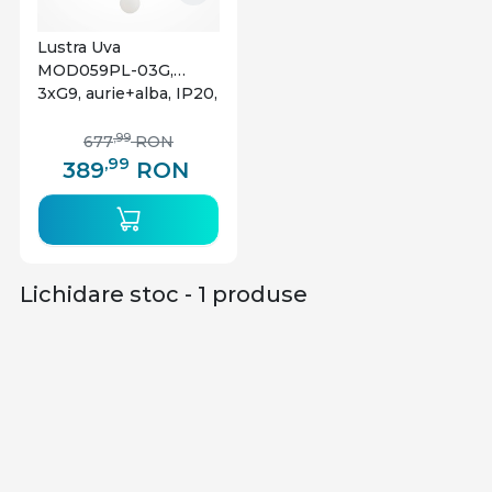
Lustra Uva
MOD059PL-03G,
3xG9, aurie+alba, IP20,
Maytoni
,99
677
RON
,99
389
RON
Lichidare stoc - 1 produse