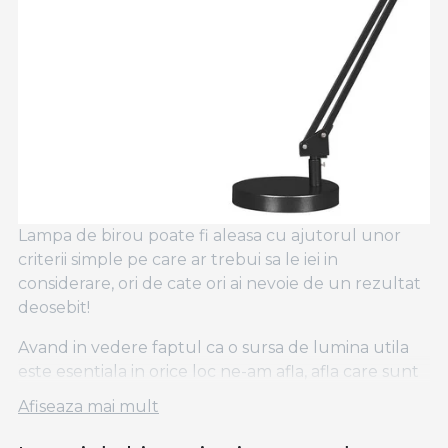
Lampa de birou poate fi aleasa cu ajutorul unor
criterii simple pe care ar trebui sa le iei in
considerare, ori de cate ori ai nevoie de un rezultat
deosebit!
Avand in vedere faptul ca o sursa de lumina utila
este esentiala in orice loc ne-am afla, afla care sunt
criteriile care iti pot simplifica alegerea!
Afiseaza mai mult
Veioza si lampile de birou sunt utilizate in primul