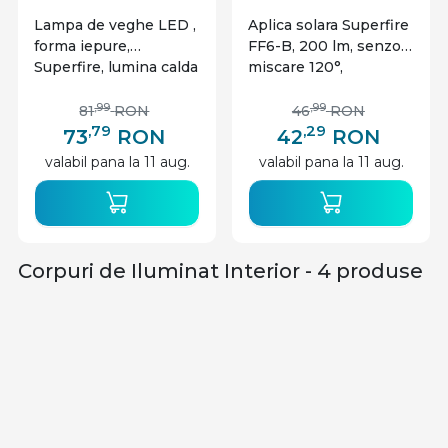
Lampa de veghe LED ,
Aplica solara Superfire
forma iepure,
FF6-B, 200 lm, senzor
Superfire, lumina calda
miscare 120°,
autonomie 12h, panou
solar
,99
,99
81
RON
46
RON
,79
,29
73
RON
42
RON
valabil pana la 11 aug.
valabil pana la 11 aug.
Corpuri de Iluminat Interior - 4 produse