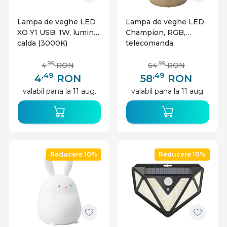
Lampa de veghe LED
Lampa de veghe LED
XO Y1 USB, 1W, lumina
Champion, RGB,
calda (3000K)
telecomanda,
Superfire
,99
,99
4
RON
64
RON
,49
,49
4
RON
58
RON
valabil pana la 11 aug.
valabil pana la 11 aug.
Reducere 10%
Reducere 10%