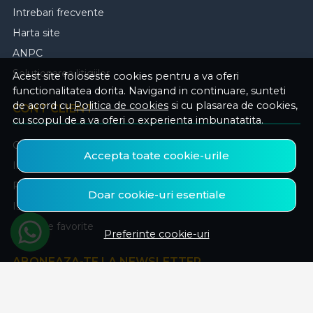
Intrebari frecvente
Harta site
ANPC
Solutionarea litigiilor
Acest site foloseste cookies pentru a va oferi
functionalitatea dorita. Navigand in continuare, sunteti
de acord cu
Politica de cookies
si cu plasarea de cookies,
CONT CLIENT
cu scopul de a va oferi o experienta imbunatatita.
Contul meu
Accepta toate cookie-urile
Inregistrare
Recuperare parola
Doar cookie-uri esentiale
Istoric comenzi
Produse favorite
Preferinte cookie-uri
ABONEAZA-TE LA NEWSLETTER
Fii la curent cu toate promotiile si produsele noi din shop!