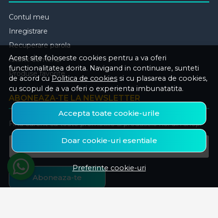
Contul meu
Inregistrare
Recuperare parola
Acest site foloseste cookies pentru a va oferi
Istoric comenzi
functionalitatea dorita. Navigand in continuare, sunteti
Produse favorite
de acord cu
Politica de cookies
si cu plasarea de cookies,
cu scopul de a va oferi o experienta imbunatatita.
ABONEAZA-TE LA NEWSLETTER
Accepta toate cookie-urile
Fii la curent cu toate promotiile si produsele noi din shop!
Doar cookie-uri esentiale
Email
Preferinte cookie-uri
Aboneaza-te