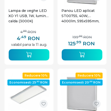
Lampa de veghe LED
Panou LED aplicat
XO Y1 USB, 1W, lumina
ST00755, 40W,
calda (3000K)
4000lm, 595x595mm,
lumina rece, alb, IP20,
Starke
,99
4
RON
,49
,99
199
RON
4
RON
,99
125
RON
valabil pana la 11 aug.
Reducere 10%
Reducere 10%
,93
,00
Economisesti 25
RON
Economisesti 20
RON