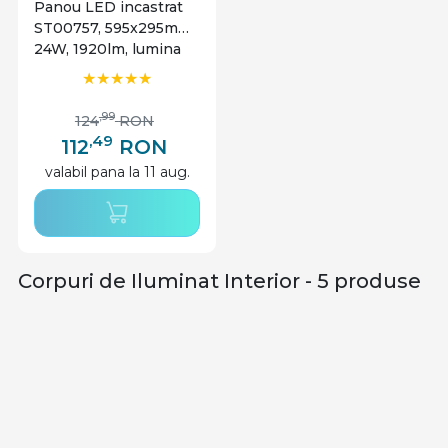
Panou LED incastrat
ST00757, 595x295mm,
24W, 1920lm, lumina
rece, alb, IP20, Starke
,99
124
RON
,49
112
RON
valabil pana la 11 aug.
Corpuri de Iluminat Interior - 5 produse