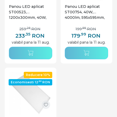
Panou LED aplicat
Panou LED aplicat
ST00523,
ST00754, 40W,
1200x300mm, 40W,
4000lm, 595x595mm,
5200lm, lumina neutra,
lumina neutra, alb,
alb, IP20, Starke
IP20, Starke
,28
,99
259
RON
199
RON
,35
,99
233
RON
179
RON
valabil pana la 11 aug.
valabil pana la 11 aug.
Reducere 10%
,50
Economisesti 12
RON