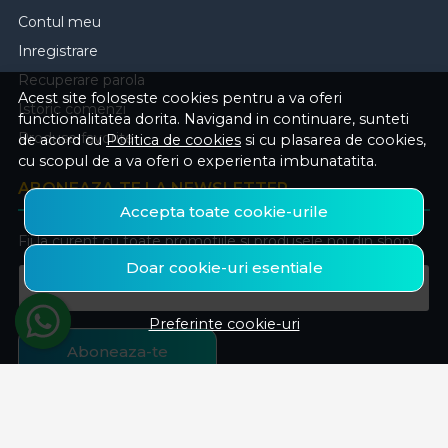
Contul meu
Inregistrare
Recuperare parola
Acest site foloseste cookies pentru a va oferi
Istoric comenzi
functionalitatea dorita. Navigand in continuare, sunteti
Produse favorite
de acord cu
Politica de cookies
si cu plasarea de cookies,
cu scopul de a va oferi o experienta imbunatatita.
ABONEAZA-TE LA NEWSLETTER
Accepta toate cookie-urile
Fii la curent cu toate promotiile si produsele noi din shop!
Doar cookie-uri esentiale
Email
Preferinte cookie-uri
Aboneaza-te