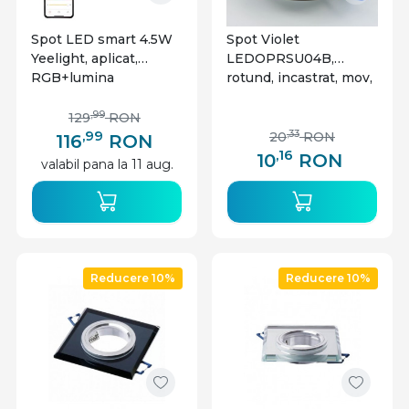
Spot LED smart 4.5W
Spot Violet
Yeelight, aplicat,
LEDOPRSU04B,
RGB+lumina
rotund, incastrat, mov,
calda/neutra/rece, alb
IP20
,99
129
RON
,99
,33
20
RON
116
RON
,16
10
RON
valabil pana la 11 aug.
Reducere 10%
Reducere 10%