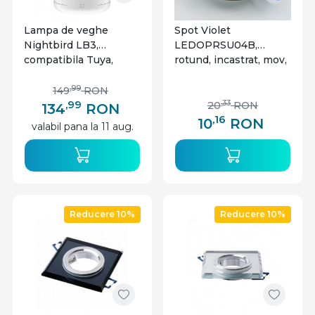
Lampa de veghe
Spot Violet
Nightbird LB3,
LEDOPRSU04B,
compatibila Tuya,
rotund, incastrat, mov,
dimabila, RGBW
IP20
,99
149
RON
,99
,33
20
RON
134
RON
,16
10
RON
valabil pana la 11 aug.
Reducere 10%
Reducere 10%