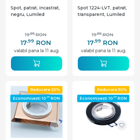
Spot, patrat, incastrat,
Spot 1224-LVT, patrat,
negru, Lumiled
transparent, Lumiled
,99
,99
19
RON
19
RON
,99
,99
17
RON
17
RON
valabil pana la 11 aug.
valabil pana la 11 aug.
Reducere 50%
Reducere 50%
,17
,17
Economisesti 10
RON
Economisesti 10
RON