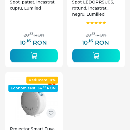
Spot, patrat, incastrat,
Spot LEDOPRSU03,
cupru, Lumiled
rotund, incastrat,
negru, Lumilled
,33
,33
20
RON
20
RON
,16
,16
10
RON
10
RON
Reducere 10%
,00
Economisesti 34
RON
Proiector Smart Tuya,