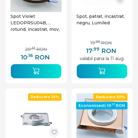
Spot Violet
Spot, patrat, incastrat,
LEDOPRSU04B,
negru, Lumiled
rotund, incastrat, mov,
IP20
,99
19
RON
,99
,33
20
RON
17
RON
,16
10
RON
valabil pana la 11 aug.
Reducere 10%
Reducere 50%
,17
Economisesti 10
RON