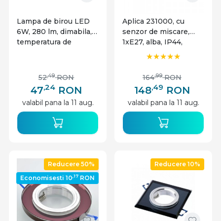
Lampa de birou LED
Aplica 231000, cu
6W, 280 lm, dimabila,
senzor de miscare,
temperatura de
1xE27, alba, IP44,
culoare ajustabila,
Mentavill
plastic, Mentavill
,49
,99
52
RON
164
RON
,24
,49
47
RON
148
RON
valabil pana la 11 aug.
valabil pana la 11 aug.
Reducere 50%
Reducere 10%
,17
Economisesti 10
RON