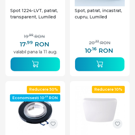
Spot 1224-LVT, patrat,
Spot, patrat, incastrat,
transparent, Lumiled
cupru, Lumiled
,99
19
RON
,99
,33
20
RON
17
RON
,16
10
RON
valabil pana la 11 aug.
Reducere 50%
Reducere 10%
,17
Economisesti 10
RON