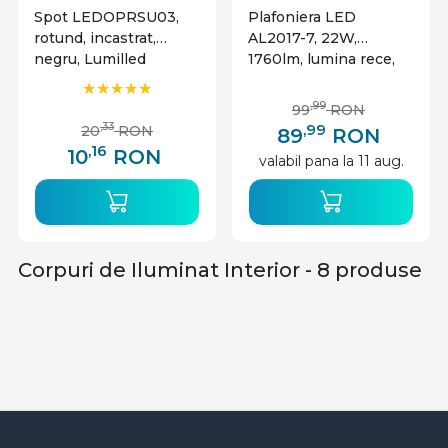
Spot LEDOPRSU03,
Plafoniera LED
rotund, incastrat,
AL2017-7, 22W,
negru, Lumilled
1760lm, lumina rece,
IP20, alba, Mentavill
,99
99
RON
,99
,33
20
RON
89
RON
,16
10
RON
valabil pana la 11 aug.
Corpuri de Iluminat Interior - 8 produse