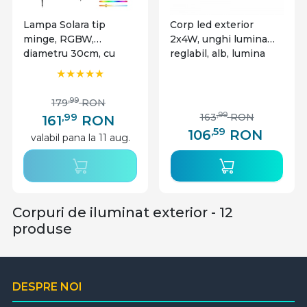
Lampa Solara tip
Corp led exterior
minge, RGBW,
2x4W, unghi lumina
diametru 30cm, cu
reglabil, alb, lumina
telecomanda, Kobi
calda, Kobi
,99
179
RON
,99
,99
163
RON
161
RON
,59
106
RON
valabil pana la 11 aug.
Corpuri de iluminat exterior - 12
produse
DESPRE NOI