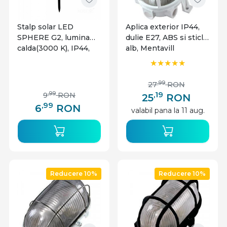
Stalp solar LED
Aplica exterior IP44,
SPHERE G2, lumina
dulie E27, ABS si sticla,
calda(3000 K), IP44,
alb, Mentavill
Kobi
,99
27
RON
,19
,99
9
RON
25
RON
,99
6
RON
valabil pana la 11 aug.
Reducere 10%
Reducere 10%