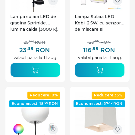
Lampa solara LED de
Lampa Solara LED
gradina Sprinkle,
Kobi, 2.5W, cu senzor
lumina calda (3000 K),
de miscare si
IP44, neagra, Kobi
telecomanda, lumina
rece(6000 K)
,99
,99
25
RON
129
RON
,39
,99
23
RON
116
RON
valabil pana la 11 aug.
valabil pana la 11 aug.
Reducere 10%
Reducere 35%
,00
,40
Economisesti 18
RON
Economisesti 57
RON