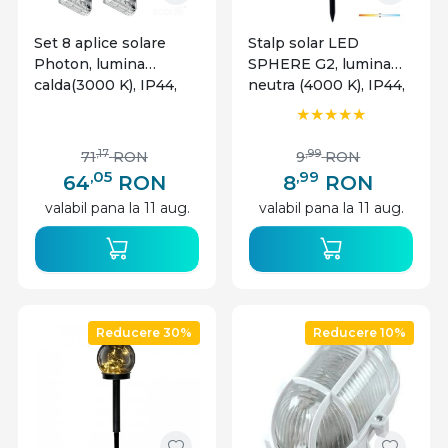
Set 8 aplice solare
Stalp solar LED
Photon, lumina
SPHERE G2, lumina
calda(3000 K), IP44,
neutra (4000 K), IP44,
Kobi
Kobi
,17
,99
71
RON
9
RON
,05
,99
64
RON
8
RON
valabil pana la 11 aug.
valabil pana la 11 aug.
Reducere 30%
Reducere 10%