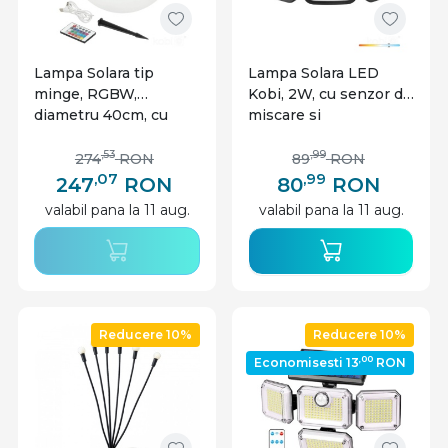
Lampa Solara tip
Lampa Solara LED
minge, RGBW,
Kobi, 2W, cu senzor de
diametru 40cm, cu
miscare si
telecomanda, Kobi
telecomanda, lumina
rece(6000 K)
,53
,99
274
RON
89
RON
,07
,99
247
RON
80
RON
valabil pana la 11 aug.
valabil pana la 11 aug.
Reducere 10%
Reducere 10%
,00
Economisesti 13
RON