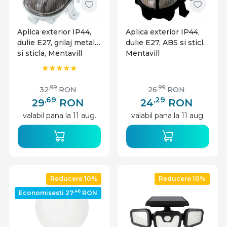
Aplica exterior IP44,
Aplica exterior IP44,
dulie E27, grilaj metalic
dulie E27, ABS si sticla,
si sticla, Mentavill
Mentavill
,99
,99
32
RON
26
RON
,69
,29
29
RON
24
RON
valabil pana la 11 aug.
valabil pana la 11 aug.
Reducere 10%
Reducere 10%
,46
Economisesti 27
RON